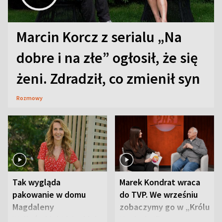
Marcin Korcz z serialu „Na
dobre i na złe” ogłosił, że się
żeni. Zdradził, co zmienił syn
Rozmowy
Tak wygląda
Marek Kondrat wraca
pakowanie w domu
do TVP. We wrześniu
Magdaleny
zobaczymy go w „Królu
Waligórskiej-Lisieckiej.
Maciusiu I”