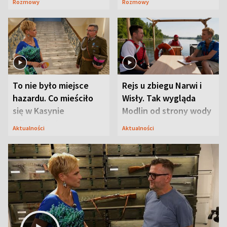
Rozmowy
Rozmowy
Mąż nie odpuszcza
To nie było miejsce
Rejs u zbiegu Narwi i
hazardu. Co mieściło
Wisły. Tak wygląda
się w Kasynie
Modlin od strony wody
Oficerskim?
Aktualności
Aktualności