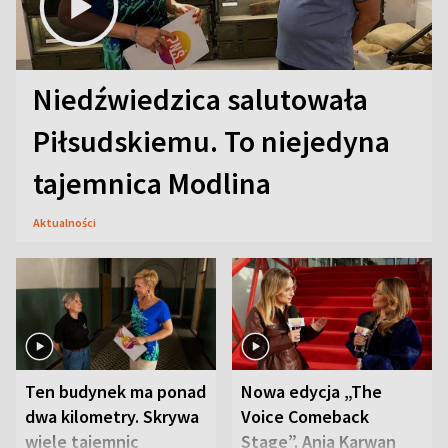
Niedźwiedzica salutowała
Piłsudskiemu. To niejedyna
tajemnica Modlina
Aktualności
Ten budynek ma ponad
Nowa edycja „The
dwa kilometry. Skrywa
Voice Comeback
wiele tajemnic
Stage”. Ania Karwan