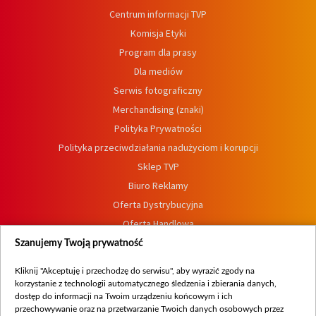
Centrum informacji TVP
Komisja Etyki
Program dla prasy
Dla mediów
Serwis fotograficzny
Merchandising (znaki)
Polityka Prywatności
Polityka przeciwdziałania nadużyciom i korupcji
Sklep TVP
Biuro Reklamy
Oferta Dystrybucyjna
Oferta Handlowa
Dostępność
Szanujemy Twoją prywatność
Moje zgody
Kliknij "Akceptuję i przechodzę do serwisu", aby wyrazić zgody na
Procedura zgłoszeń wewnętrznych
korzystanie z technologii automatycznego śledzenia i zbierania danych,
dostęp do informacji na Twoim urządzeniu końcowym i ich
przechowywanie oraz na przetwarzanie Twoich danych osobowych przez