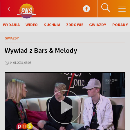
WYDANIA
WIDEO
KUCHNIA
ZDROWIE
GWIAZDY
PORADY
GWIAZDY
Wywiad z Bars & Melody
14.01.2018, 08:05