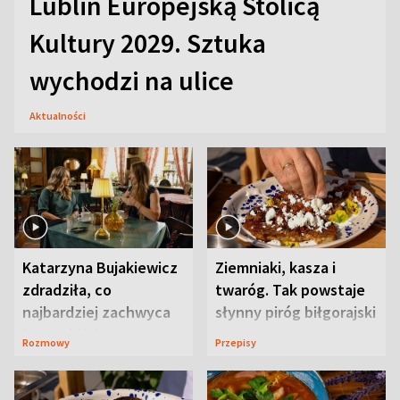
Lublin Europejską Stolicą
Kultury 2029. Sztuka
wychodzi na ulice
Aktualności
Katarzyna Bujakiewicz
Ziemniaki, kasza i
zdradziła, co
twaróg. Tak powstaje
najbardziej zachwyca
słynny piróg biłgorajski
ją w Lublinie
Rozmowy
Przepisy