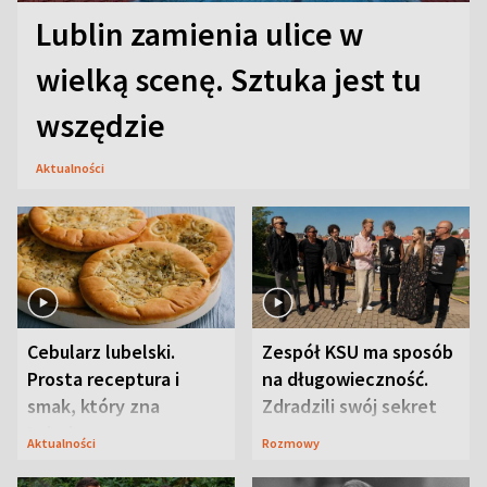
Lublin zamienia ulice w
wielką scenę. Sztuka jest tu
wszędzie
Aktualności
Cebularz lubelski.
Zespół KSU ma sposób
Prosta receptura i
na długowieczność.
smak, który zna
Zdradzili swój sekret
Lubelszczyzna
Aktualności
Rozmowy