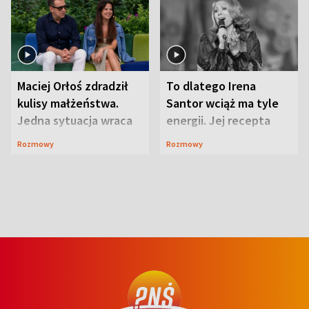
Maciej Orłoś zdradził
To dlatego Irena
kulisy małżeństwa.
Santor wciąż ma tyle
Jedna sytuacja wraca
energii. Jej recepta
jak bumerang
jest zaskakująco
Rozmowy
Rozmowy
prosta