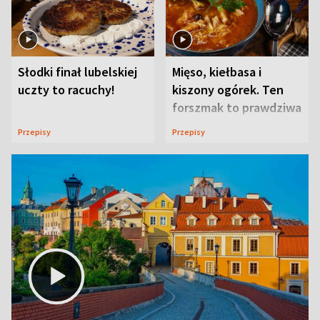
Słodki finał lubelskiej
Mięso, kiełbasa i
uczty to racuchy!
kiszony ogórek. Ten
forszmak to prawdziwa
uczta
Przepisy
Przepisy