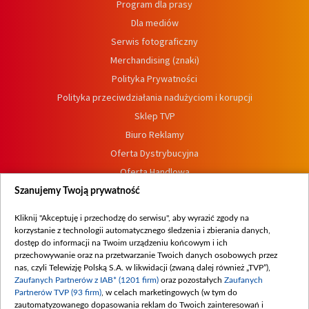
Program dla prasy
Dla mediów
Serwis fotograficzny
Merchandising (znaki)
Polityka Prywatności
Polityka przeciwdziałania nadużyciom i korupcji
Sklep TVP
Biuro Reklamy
Oferta Dystrybucyjna
Oferta Handlowa
Dostępność
Szanujemy Twoją prywatność
Moje zgody
Kliknij "Akceptuję i przechodzę do serwisu", aby wyrazić zgody na
Procedura zgłoszeń wewnętrznych
korzystanie z technologii automatycznego śledzenia i zbierania danych,
dostęp do informacji na Twoim urządzeniu końcowym i ich
przechowywanie oraz na przetwarzanie Twoich danych osobowych przez
nas, czyli Telewizję Polską S.A. w likwidacji (zwaną dalej również „TVP”),
Zaufanych Partnerów z IAB* (1201 firm)
oraz pozostałych
Zaufanych
Partnerów TVP (93 firm)
, w celach marketingowych (w tym do
zautomatyzowanego dopasowania reklam do Twoich zainteresowań i