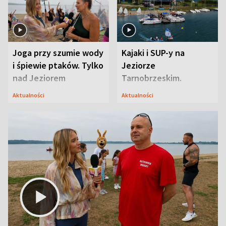
Joga przy szumie wody
Kajaki i SUP-y na
i śpiewie ptaków. Tylko
Jeziorze
nad Jeziorem
Tarnobrzeskim.
Tarnobrzeskim
Przyrodnicy zwracają
Aktualności
Aktualności
uwagę na coś jeszcze