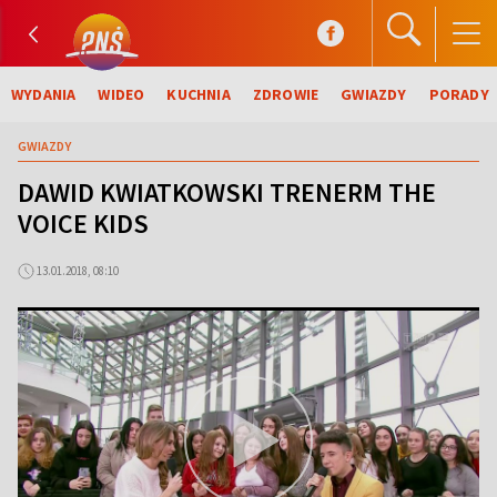
WYDANIA
WIDEO
KUCHNIA
ZDROWIE
GWIAZDY
PORADY
GWIAZDY
DAWID KWIATKOWSKI TRENERM THE
VOICE KIDS
13.01.2018, 08:10