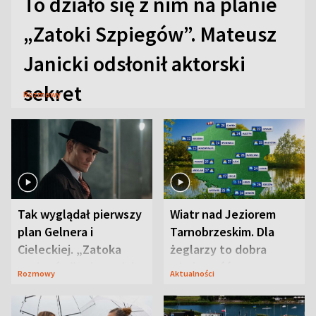
To działo się z nim na planie
„Zatoki Szpiegów”. Mateusz
Janicki odsłonił aktorski
sekret
Rozmowy
Tak wyglądał pierwszy
Wiatr nad Jeziorem
plan Gelnera i
Tarnobrzeskim. Dla
Cieleckiej. „Zatoka
żeglarzy to dobra
szpiegów” od razu ich
wiadomość
Rozmowy
Aktualności
zaskoczyła