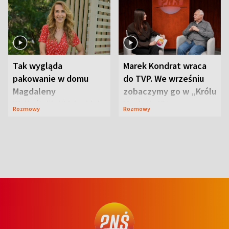
Tak wygląda
Marek Kondrat wraca
pakowanie w domu
do TVP. We wrześniu
Magdaleny
zobaczymy go w „Królu
Waligórskiej-Lisieckiej.
Maciusiu I”
Rozmowy
Rozmowy
Mąż nie odpuszcza