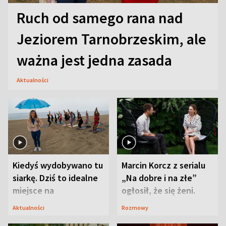
Ruch od samego rana nad
Jeziorem Tarnobrzeskim, ale
ważna jest jedna zasada
Aktualności
Kiedyś wydobywano tu
Marcin Korcz z serialu
siarkę. Dziś to idealne
„Na dobre i na złe”
miejsce na
ogłosił, że się żeni.
wypoczynek
Zdradził, co zmienił
Aktualności
Rozmowy
syn