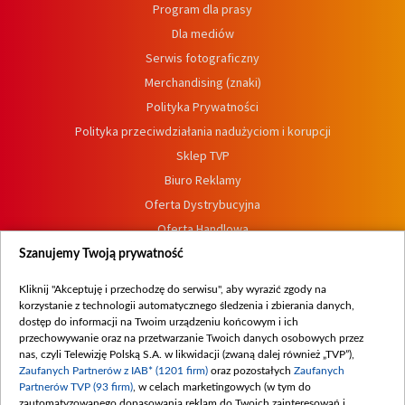
Program dla prasy
Dla mediów
Serwis fotograficzny
Merchandising (znaki)
Polityka Prywatności
Polityka przeciwdziałania nadużyciom i korupcji
Sklep TVP
Biuro Reklamy
Oferta Dystrybucyjna
Oferta Handlowa
Dostępność
Szanujemy Twoją prywatność
Moje zgody
Kliknij "Akceptuję i przechodzę do serwisu", aby wyrazić zgody na
Procedura zgłoszeń wewnętrznych
korzystanie z technologii automatycznego śledzenia i zbierania danych,
dostęp do informacji na Twoim urządzeniu końcowym i ich
przechowywanie oraz na przetwarzanie Twoich danych osobowych przez
nas, czyli Telewizję Polską S.A. w likwidacji (zwaną dalej również „TVP”),
Zaufanych Partnerów z IAB* (1201 firm)
oraz pozostałych
Zaufanych
Partnerów TVP (93 firm)
, w celach marketingowych (w tym do
zautomatyzowanego dopasowania reklam do Twoich zainteresowań i