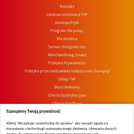
Kontakt
Centrum informacji TVP
Komisja Etyki
Program dla prasy
Dla mediów
Serwis fotograficzny
Merchandising (znaki)
Polityka Prywatności
Polityka przeciwdziałania nadużyciom i korupcji
Sklep TVP
Biuro Reklamy
Oferta Dystrybucyjna
Oferta Handlowa
Dostępność
Szanujemy Twoją prywatność
Moje zgody
Kliknij "Akceptuję i przechodzę do serwisu", aby wyrazić zgody na
Procedura zgłoszeń wewnętrznych
korzystanie z technologii automatycznego śledzenia i zbierania danych,