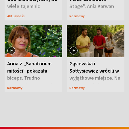
wiele tajemnic
Stage”. Ania Karwan
zapowiada
Aktualności
Rozmowy
niespodzianki
Anna z „Sanatorium
Gąsiewska i
miłości” pokazała
Sołtysiewicz wrócili w
biceps. Trudno
wyjątkowe miejsce. Na
uwierzyć, co przeszła
szlaku czekał
Rozmowy
Rozmowy
wcześniej
niedźwiedź