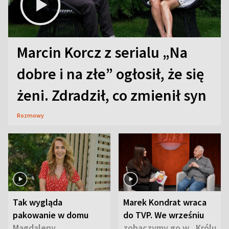
Marcin Korcz z serialu „Na
dobre i na złe” ogłosił, że się
żeni. Zdradził, co zmienił syn
Rozmowy
Tak wygląda
Marek Kondrat wraca
pakowanie w domu
do TVP. We wrześniu
Magdaleny
zobaczymy go w „Królu