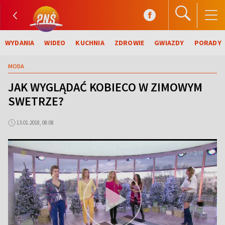
WYDANIA
WIDEO
KUCHNIA
ZDROWIE
GWIAZDY
PORADY
MODA
JAK WYGLĄDAĆ KOBIECO W ZIMOWYM
SWETRZE?
13.01.2018, 08:08