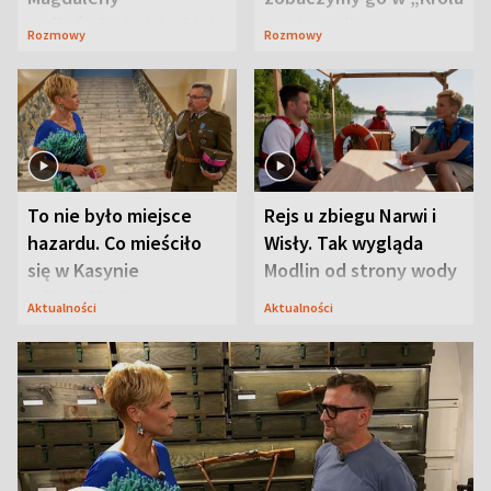
Waligórskiej-Lisieckiej.
Maciusiu I”
Rozmowy
Rozmowy
Mąż nie odpuszcza
To nie było miejsce
Rejs u zbiegu Narwi i
hazardu. Co mieściło
Wisły. Tak wygląda
się w Kasynie
Modlin od strony wody
Oficerskim?
Aktualności
Aktualności