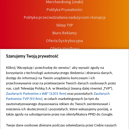
Merchandising (znaki)
Polityka Prywatności
Polityka przeciwdziałania nadużyciom i korupcji
Sklep TVP
Biuro Reklamy
Oferta Dystrybucyjna
Oferta Handlowa
Dostępność
Szanujemy Twoją prywatność
Moje zgody
Kliknij "Akceptuję i przechodzę do serwisu", aby wyrazić zgody na
Procedura zgłoszeń wewnętrznych
korzystanie z technologii automatycznego śledzenia i zbierania danych,
dostęp do informacji na Twoim urządzeniu końcowym i ich
przechowywanie oraz na przetwarzanie Twoich danych osobowych przez
nas, czyli Telewizję Polską S.A. w likwidacji (zwaną dalej również „TVP”),
Zaufanych Partnerów z IAB* (1201 firm)
oraz pozostałych
Zaufanych
Partnerów TVP (93 firm)
, w celach marketingowych (w tym do
zautomatyzowanego dopasowania reklam do Twoich zainteresowań i
mierzenia ich skuteczności) i pozostałych, które wskazujemy poniżej, a
także zgody na udostępnianie przez nas identyfikatora PPID do Google.
Twoje dane osobowe zbierane podczas odwiedzania przez Ciebie naszych