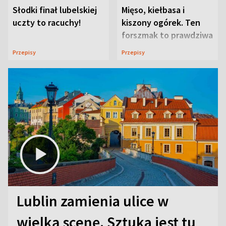
Słodki finał lubelskiej
Mięso, kiełbasa i
uczty to racuchy!
kiszony ogórek. Ten
forszmak to prawdziwa
uczta
Przepisy
Przepisy
Lublin zamienia ulice w
wielką scenę. Sztuka jest tu