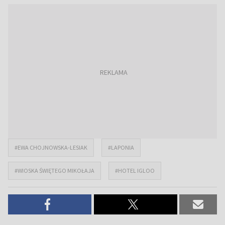
#EWA CHOJNOWSKA-LESIAK
#LAPONIA
#WIOSKA ŚWIĘTEGO MIKOŁAJA
#HOTEL IGLOO