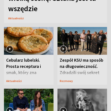
wszędzie
Aktualności
Cebularz lubelski.
Zespół KSU ma sposób
Prosta receptura i
na długowieczność.
smak, który zna
Zdradzili swój sekret
Lubelszczyzna
Aktualności
Rozmowy