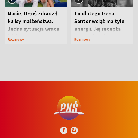
Maciej Orłoś zdradził
To dlatego Irena
kulisy małżeństwa.
Santor wciąż ma tyle
Jedna sytuacja wraca
energii. Jej recepta
jak bumerang
jest zaskakująco
Rozmowy
Rozmowy
prosta