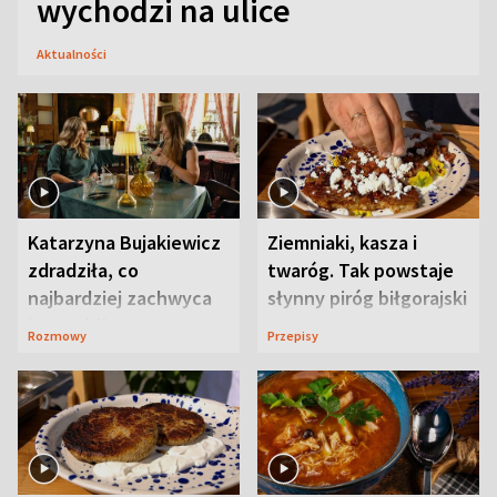
wychodzi na ulice
Aktualności
Katarzyna Bujakiewicz
Ziemniaki, kasza i
zdradziła, co
twaróg. Tak powstaje
najbardziej zachwyca
słynny piróg biłgorajski
ją w Lublinie
Rozmowy
Przepisy