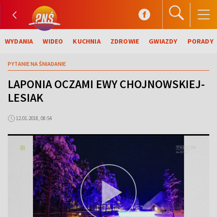
WYDANIA
WIDEO
KUCHNIA
ZDROWIE
GWIAZDY
PORADY
PYTANIE NA ŚNIADANIE
LAPONIA OCZAMI EWY CHOJNOWSKIEJ-
LESIAK
12.01.2018, 08:54