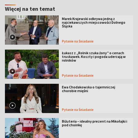
Więcej na ten temat
Marek Krajewski odkrywa jedną z
najciekawszych miejscowości Dolnego
Śląska
Pytanie na Śniadanie
Łukasz z „Rolnik szuka żony” o cenach
truskawek. Koszty i pogoda uderzają w
rolników
Pytanie na Śniadanie
Ewa Chodakowska o tajemniczej
chorobie mięśni
Pytanie na Śniadanie
Biżuteria – idealny prezent na Mikołajki i
pod choinkę