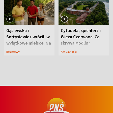
Gąsiewska i
Cytadela, spichlerz i
Sołtysiewicz wrócili w
Wieża Czerwona. Co
wyjątkowe miejsce. Na
skrywa Modlin?
szlaku czekał
Rozmowy
Aktualności
niedźwiedź