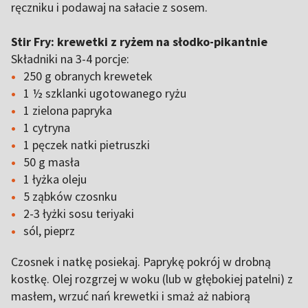
ręczniku i podawaj na sałacie z sosem.
Stir Fry: krewetki z ryżem na słodko-pikantnie
Składniki na 3-4 porcje:
250 g obranych krewetek
1 ½ szklanki ugotowanego ryżu
1 zielona papryka
1 cytryna
1 pęczek natki pietruszki
50 g masła
1 łyżka oleju
5 ząbków czosnku
2-3 łyżki sosu teriyaki
sól, pieprz
Czosnek i natkę posiekaj. Paprykę pokrój w drobną
kostkę. Olej rozgrzej w woku (lub w głębokiej patelni) z
masłem, wrzuć nań krewetki i smaż aż nabiorą