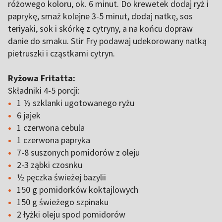
różowego koloru, ok. 6 minut. Do krewetek dodaj ryż i
paprykę, smaż kolejne 3-5 minut, dodaj natkę, sos
teriyaki, sok i skórkę z cytryny, a na końcu dopraw
danie do smaku. Stir Fry podawaj udekorowany natką
pietruszki i cząstkami cytryn.
Ryżowa Fritatta:
Składniki 4-5 porcji:
1 ½ szklanki ugotowanego ryżu
6 jajek
1 czerwona cebula
1 czerwona papryka
7-8 suszonych pomidorów z oleju
2-3 ząbki czosnku
½ pęczka świeżej bazylii
150 g pomidorków koktajlowych
150 g świeżego szpinaku
2 łyżki oleju spod pomidorów