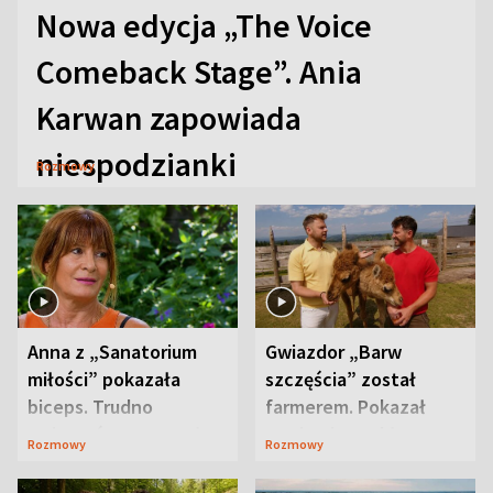
Nowa edycja „The Voice
Comeback Stage”. Ania
Karwan zapowiada
niespodzianki
Rozmowy
Anna z „Sanatorium
Gwiazdor „Barw
miłości” pokazała
szczęścia” został
biceps. Trudno
farmerem. Pokazał
uwierzyć, co przeszła
swoje niezwykłe
Rozmowy
Rozmowy
wcześniej
ranczo