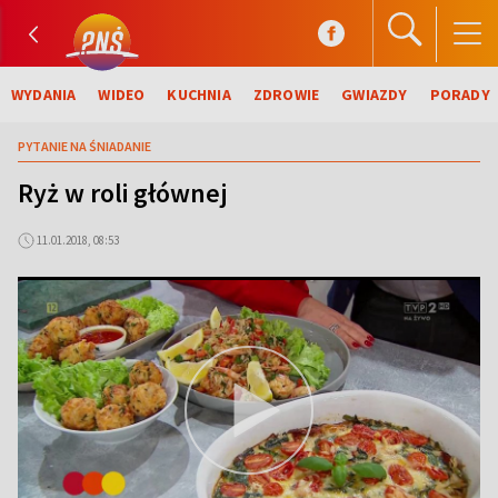
WYDANIA
WIDEO
KUCHNIA
ZDROWIE
GWIAZDY
PORADY
PYTANIE NA ŚNIADANIE
Ryż w roli głównej
11.01.2018, 08:53