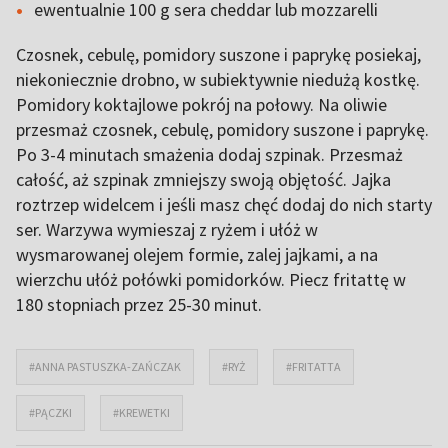
ewentualnie 100 g sera cheddar lub mozzarelli
Czosnek, cebulę, pomidory suszone i paprykę posiekaj,
niekoniecznie drobno, w subiektywnie niedużą kostkę.
Pomidory koktajlowe pokrój na połowy. Na oliwie
przesmaż czosnek, cebulę, pomidory suszone i paprykę.
Po 3-4 minutach smażenia dodaj szpinak. Przesmaż
całość, aż szpinak zmniejszy swoją objętość. Jajka
roztrzep widelcem i jeśli masz chęć dodaj do nich starty
ser. Warzywa wymieszaj z ryżem i ułóż w
wysmarowanej olejem formie, zalej jajkami, a na
wierzchu ułóż połówki pomidorków. Piecz fritattę w
180 stopniach przez 25-30 minut.
#ANNA PASTUSZKA-ZAŃCZAK
#RYŻ
#FRITATTA
#PĄCZKI
#KREWETKI