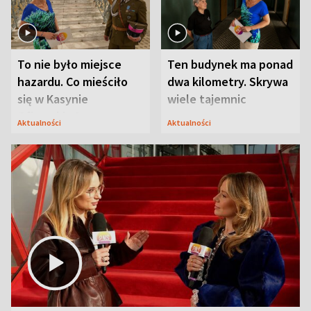
To nie było miejsce
Ten budynek ma ponad
hazardu. Co mieściło
dwa kilometry. Skrywa
się w Kasynie
wiele tajemnic
Oficerskim?
Aktualności
Aktualności