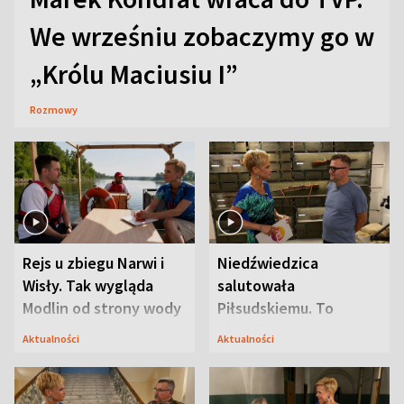
We wrześniu zobaczymy go w
„Królu Maciusiu I”
Rozmowy
Rejs u zbiegu Narwi i
Niedźwiedzica
Wisły. Tak wygląda
salutowała
Modlin od strony wody
Piłsudskiemu. To
niejedyna tajemnica
Aktualności
Aktualności
Modlina