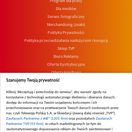
Program dla prasy
Dla mediów
Serwis fotograficzny
Merchandising (znaki)
Polityka Prywatności
Polityka przeciwdziałania nadużyciom i korupcji
Sklep TVP
Biuro Reklamy
Oferta Dystrybucyjna
Oferta Handlowa
Dostępność
Szanujemy Twoją prywatność
Moje zgody
Kliknij "Akceptuję i przechodzę do serwisu", aby wyrazić zgody na
Procedura zgłoszeń wewnętrznych
korzystanie z technologii automatycznego śledzenia i zbierania danych,
dostęp do informacji na Twoim urządzeniu końcowym i ich
przechowywanie oraz na przetwarzanie Twoich danych osobowych przez
nas, czyli Telewizję Polską S.A. w likwidacji (zwaną dalej również „TVP”),
Zaufanych Partnerów z IAB* (1201 firm)
oraz pozostałych
Zaufanych
Partnerów TVP (93 firm)
, w celach marketingowych (w tym do
zautomatyzowanego dopasowania reklam do Twoich zainteresowań i