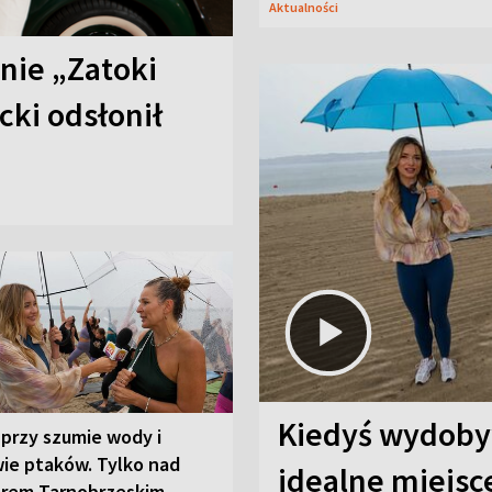
Aktualności
anie „Zatoki
cki odsłonił
Kiedyś wydobyw
przy szumie wody i
ie ptaków. Tylko nad
idealne miejs
orem Tarnobrzeskim