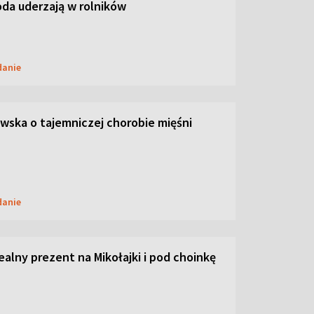
oda uderzają w rolników
danie
ska o tajemniczej chorobie mięśni
danie
dealny prezent na Mikołajki i pod choinkę