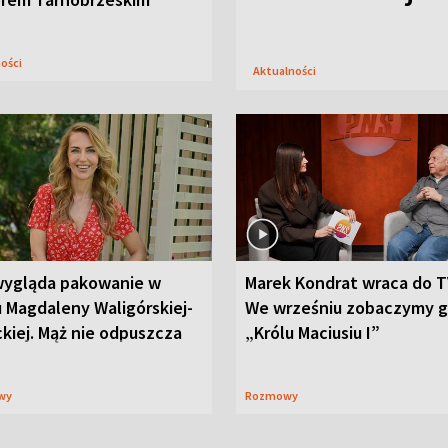
ności
Aktualności
wygląda pakowanie w
Marek Kondrat wraca do T
 Magdaleny Waligórskiej-
We wrześniu zobaczymy 
ckiej. Mąż nie odpuszcza
„Królu Maciusiu I”
wy
Rozmowy