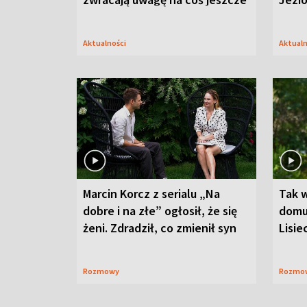
Aktualności
Aktual
Marcin Korcz z serialu „Na
Tak 
dobre i na złe” ogłosił, że się
domu
żeni. Zdradził, co zmienił syn
Lisie
Rozmowy
Rozmo