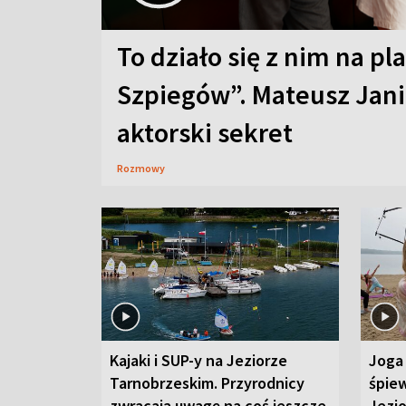
To działo się z nim na pl
Szpiegów”. Mateusz Jani
aktorski sekret
Rozmowy
Kajaki i SUP-y na Jeziorze
Joga 
Tarnobrzeskim. Przyrodnicy
śpiew
zwracają uwagę na coś jeszcze
Jezi