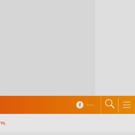
...
TYL