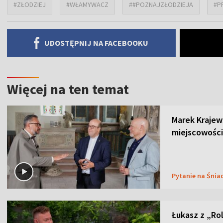
#ZŁODZIEJ
#WŁAMYWACZ
##POZNAJZŁODZIEJA
#P
UDOSTĘPNIJ NA FACEBOOKU
Więcej na ten temat
Marek Krajew
miejscowości
Pytanie na Śnia
Łukasz z „Ro