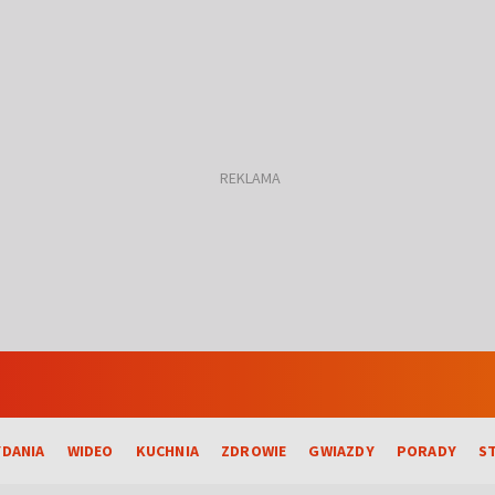
DANIA
WIDEO
KUCHNIA
ZDROWIE
GWIAZDY
PORADY
S