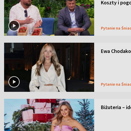
Koszty i pog
Pytanie na Śnia
Ewa Chodakow
Pytanie na Śnia
Biżuteria – i