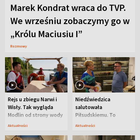
Marek Kondrat wraca do TVP.
We wrześniu zobaczymy go w
„Królu Maciusiu I”
Rozmowy
Rejs u zbiegu Narwi i
Niedźwiedzica
Wisły. Tak wygląda
salutowała
Modlin od strony wody
Piłsudskiemu. To
niejedyna tajemnica
Aktualności
Aktualności
Modlina