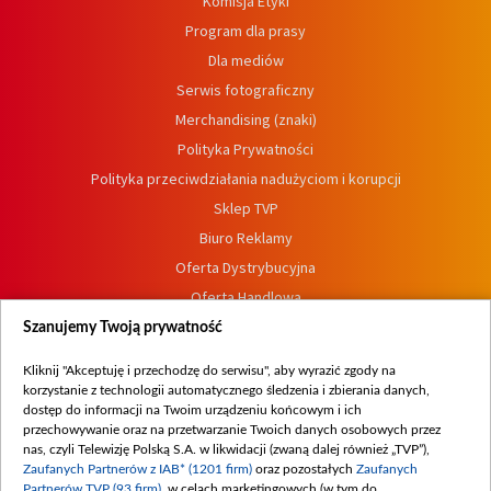
Komisja Etyki
Program dla prasy
Dla mediów
Serwis fotograficzny
Merchandising (znaki)
Polityka Prywatności
Polityka przeciwdziałania nadużyciom i korupcji
Sklep TVP
Biuro Reklamy
Oferta Dystrybucyjna
Oferta Handlowa
Dostępność
Szanujemy Twoją prywatność
Moje zgody
Kliknij "Akceptuję i przechodzę do serwisu", aby wyrazić zgody na
Procedura zgłoszeń wewnętrznych
korzystanie z technologii automatycznego śledzenia i zbierania danych,
dostęp do informacji na Twoim urządzeniu końcowym i ich
przechowywanie oraz na przetwarzanie Twoich danych osobowych przez
nas, czyli Telewizję Polską S.A. w likwidacji (zwaną dalej również „TVP”),
Zaufanych Partnerów z IAB* (1201 firm)
oraz pozostałych
Zaufanych
Partnerów TVP (93 firm)
, w celach marketingowych (w tym do