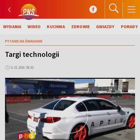
WYDANIA
WIDEO
KUCHNIA
ZDROWIE
GWIAZDY
PORADY
PYTANIE NA ŚNIADANIE
Targi technologii
11.01.2018, 08:50