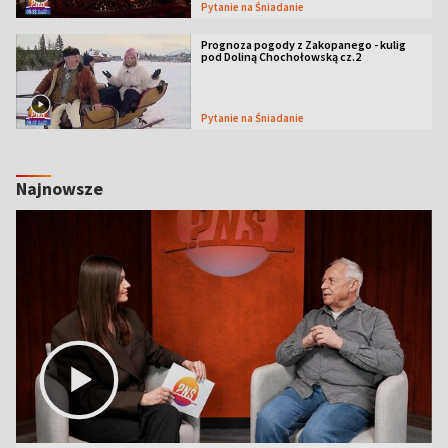
Pytanie na Śniadanie
Prognoza pogody z Zakopanego - kulig
pod Doliną Chochołowską cz.2
Pytanie na Śniadanie
Najnowsze