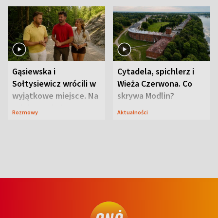
Gąsiewska i
Cytadela, spichlerz i
Sołtysiewicz wrócili w
Wieża Czerwona. Co
wyjątkowe miejsce. Na
skrywa Modlin?
szlaku czekał
Rozmowy
Aktualności
niedźwiedź