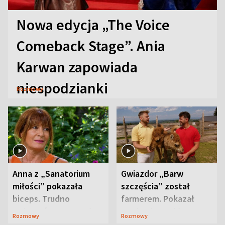
Nowa edycja „The Voice
Comeback Stage”. Ania
Karwan zapowiada
niespodzianki
Rozmowy
Anna z „Sanatorium
Gwiazdor „Barw
miłości” pokazała
szczęścia” został
biceps. Trudno
farmerem. Pokazał
uwierzyć, co przeszła
swoje niezwykłe
Rozmowy
Rozmowy
wcześniej
ranczo