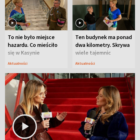
To nie było miejsce
Ten budynek ma ponad
hazardu. Co mieściło
dwa kilometry. Skrywa
się w Kasynie
wiele tajemnic
Oficerskim?
Aktualności
Aktualności