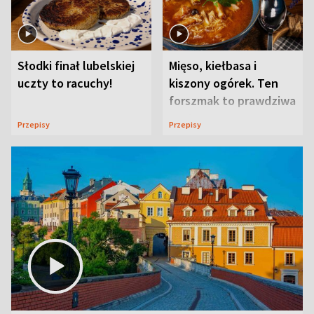
Słodki finał lubelskiej
Mięso, kiełbasa i
uczty to racuchy!
kiszony ogórek. Ten
forszmak to prawdziwa
uczta
Przepisy
Przepisy