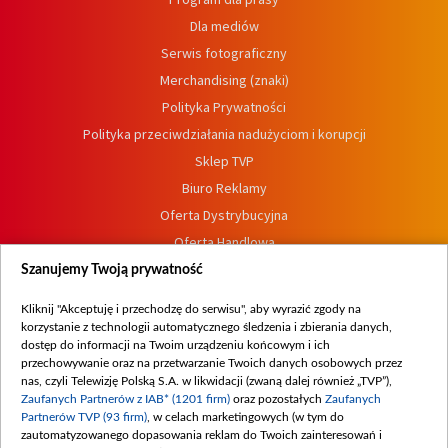
Dla mediów
Serwis fotograficzny
Merchandising (znaki)
Polityka Prywatności
Polityka przeciwdziałania nadużyciom i korupcji
Sklep TVP
Biuro Reklamy
Oferta Dystrybucyjna
Oferta Handlowa
Dostępność
Szanujemy Twoją prywatność
Moje zgody
Kliknij "Akceptuję i przechodzę do serwisu", aby wyrazić zgody na
Procedura zgłoszeń wewnętrznych
korzystanie z technologii automatycznego śledzenia i zbierania danych,
dostęp do informacji na Twoim urządzeniu końcowym i ich
przechowywanie oraz na przetwarzanie Twoich danych osobowych przez
nas, czyli Telewizję Polską S.A. w likwidacji (zwaną dalej również „TVP”),
Zaufanych Partnerów z IAB* (1201 firm)
oraz pozostałych
Zaufanych
Partnerów TVP (93 firm)
, w celach marketingowych (w tym do
zautomatyzowanego dopasowania reklam do Twoich zainteresowań i