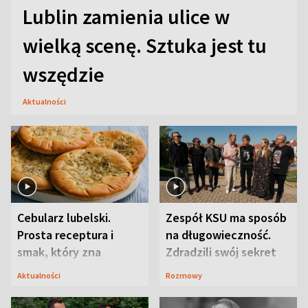
Lublin zamienia ulice w
wielką scenę. Sztuka jest tu
wszędzie
Aktualności
Cebularz lubelski.
Zespół KSU ma sposób
Prosta receptura i
na długowieczność.
smak, który zna
Zdradzili swój sekret
Lubelszczyzna
Aktualności
Rozmowy