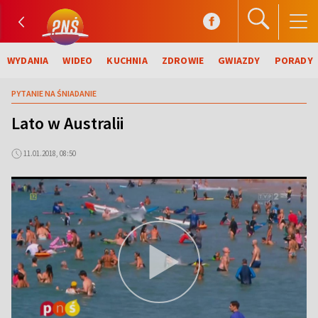
WYDANIA
WIDEO
KUCHNIA
ZDROWIE
GWIAZDY
PORADY
PYTANIE NA ŚNIADANIE
Lato w Australii
11.01.2018, 08:50