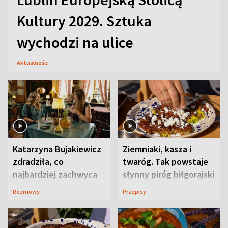
Kultury 2029. Sztuka
wychodzi na ulice
Aktualności
Katarzyna Bujakiewicz
Ziemniaki, kasza i
zdradziła, co
twaróg. Tak powstaje
najbardziej zachwyca
słynny piróg biłgorajski
ją w Lublinie
Rozmowy
Przepisy