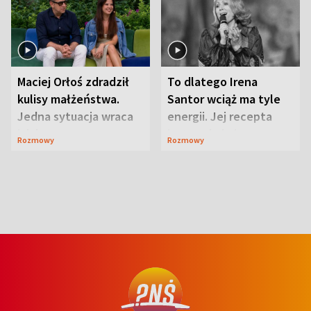
Maciej Orłoś zdradził
To dlatego Irena
kulisy małżeństwa.
Santor wciąż ma tyle
Jedna sytuacja wraca
energii. Jej recepta
jak bumerang
jest zaskakująco
Rozmowy
Rozmowy
prosta