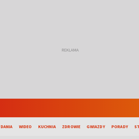
DANIA
WIDEO
KUCHNIA
ZDROWIE
GWIAZDY
PORADY
S