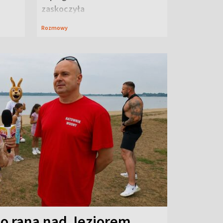
zaskoczyła
Rozmowy
o rana nad Jeziorem