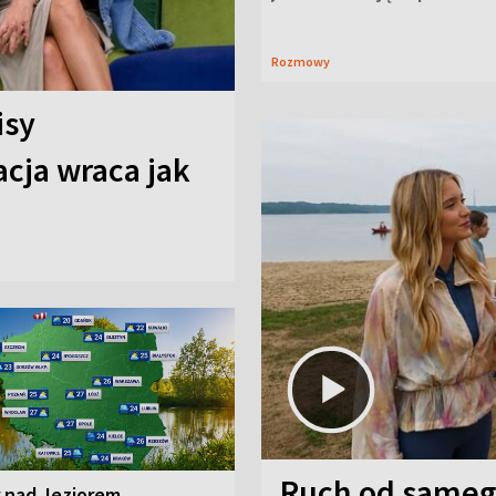
Rozmowy
isy
cja wraca jak
Ruch od sameg
r nad Jeziorem