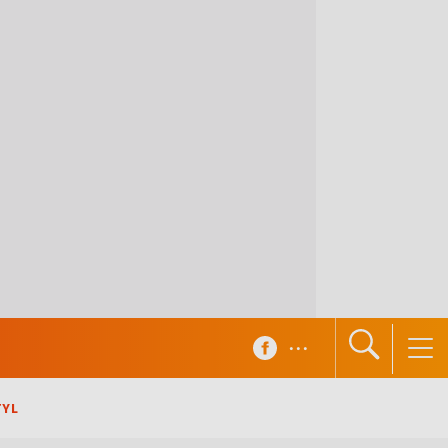
...
TYL