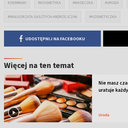
#ZIEMNIAKI
#KOSMETYKA
#MASECZKA
#URODA
#MAŁGORZATA GASZTYCH-ANDRZEJCZAK
#KOSMETYCZKA
UDOSTĘPNIJ NA FACEBOOKU
Więcej na ten temat
Nie masz cza
uratuje każdy
Uroda