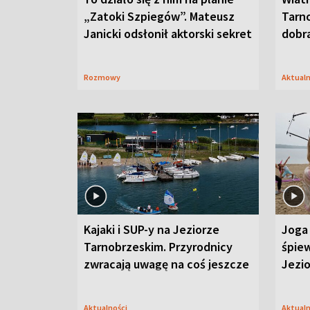
„Zatoki Szpiegów”. Mateusz
Tarno
Janicki odsłonił aktorski sekret
dobr
Rozmowy
Aktual
Kajaki i SUP-y na Jeziorze
Joga 
Tarnobrzeskim. Przyrodnicy
śpiew
zwracają uwagę na coś jeszcze
Jezi
Aktualności
Aktual