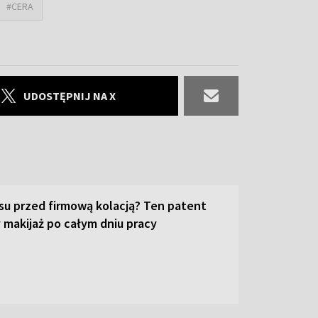
#CERA
UDOSTĘPNIJ NA X
su przed firmową kolacją? Ten patent
 makijaż po całym dniu pracy