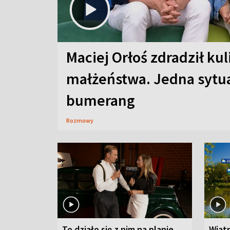
Maciej Orłoś zdradził kul
małżeństwa. Jedna sytua
bumerang
Rozmowy
To działo się z nim na planie
Wiat