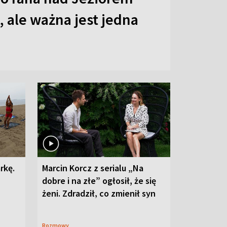
 ale ważna jest jedna
rkę.
Marcin Korcz z serialu „Na
dobre i na złe” ogłosił, że się
żeni. Zdradził, co zmienił syn
Rozmowy