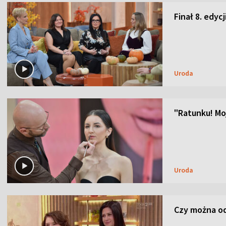
Finał 8. edyc
Uroda
"Ratunku! Moj
Uroda
Czy można od