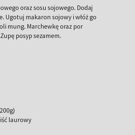
amowego oraz sosu sojowego. Dodaj
rce. Ugotuj makaron sojowy i włóż go
asoli mung. Marchewkę oraz por
m. Zupę posyp sezamem.
(200g)
liść laurowy