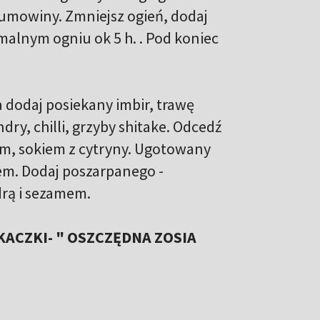
zumowiny. Zmniejsz ogień, dodaj
malnym ogniu ok 5 h. . Pod koniec
odaj posiekany imbir, trawę
ndry, chilli, grzyby shitake. Odcedź
em, sokiem z cytryny. Ugotowany
nem. Dodaj poszarpanego -
rą i sezamem.
KACZKI- " OSZCZĘDNA ZOSIA