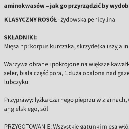
aminokwasów – jak go przyrządzić by wydobyć
KLASYCZNY ROSÓŁ
- żydowska penicylina
SKŁADNIKI:
Mięsa np: korpus kurczaka, skrzydełka i szyja i
Warzywa obrane i pokrojone na większe kawałki
seler, biała część pora, 1 duża opalona nad gaz
lubczyku
Przyprawy: łyżka czarnego pieprzu w ziarnach, 6 
angielskiego, sól
PRZYGOTOWANIE: Wszystkie gatunki mięsa włóż 