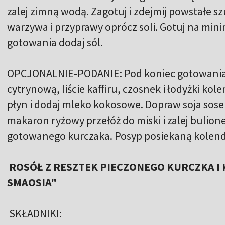
zalej zimną wodą. Zagotuj i zdejmij powstałe s
warzywa i przyprawy oprócz soli. Gotuj na mini
gotowania dodaj sól.
OPCJONALNIE-PODANIE: Pod koniec gotowania d
cytrynową, liście kaffiru, czosnek i łodyżki kole
płyn i dodaj mleko kokosowe. Dopraw soja sos
makaron ryżowy przełóż do miski i zalej bulio
gotowanego kurczaka. Posyp posiekaną kolend
ROSÓŁ Z RESZTEK PIECZONEGO KURCZKA I 
SMAOSIA"
SKŁADNIKI: