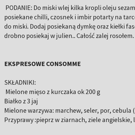
PODANIE: Do miski wlej kilka kropli oleju sez
posiekane chilli, czosnek i imbir potarty na ta
do miski. Dodaj posiekaną dymkę oraz kiełki f
drobno posiekaj w julien.. Całość zalej rosołe
EKSPRESOWE CONSOMME
SKŁADNIKI:
Mielone mięso z kurczaka ok 200 g
Białko z 3 jaj
Mielone warzywa: marchew, seler, por, cebula 
Przyprawy :pieprz w ziarnach, ziele angielskie, 