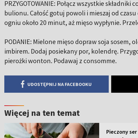
PRZYGOTOWANIE: Połącz wszystkie składniki c
bulionu. Całość gotuj powoli i mieszaj od czas
ogniu około 20 minut, aż mięso wypłynie. Przelej
PODANIE: Mielone mięso dopraw soja sosem, o
imbirem. Dodaj posiekany por, kolendrę. Przy
pierożki wonton. Podawaj z consomme.
UDOSTĘPNIJ NA FACEBOOKU
Więcej na ten temat
Pieczony ser