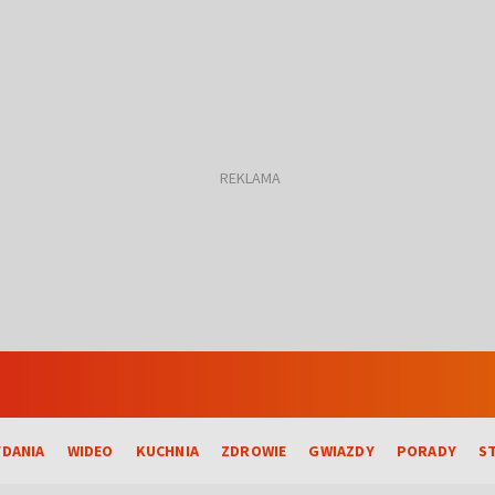
DANIA
WIDEO
KUCHNIA
ZDROWIE
GWIAZDY
PORADY
S