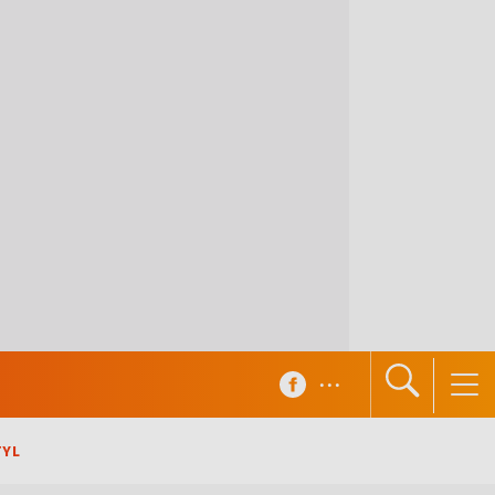
...
TYL