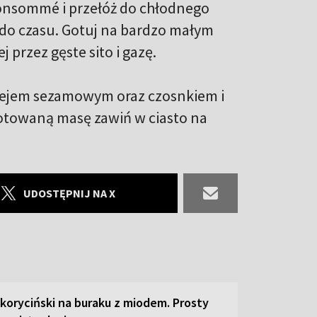
onsommé i przełóż do chłodnego
u do czasu. Gotuj na bardzo małym
 przez gęste sito i gazę.
lejem sezamowym oraz czosnkiem i
gotowaną masę zawiń w ciasto na
UDOSTĘPNIJ NA X
 koryciński na buraku z miodem. Prosty