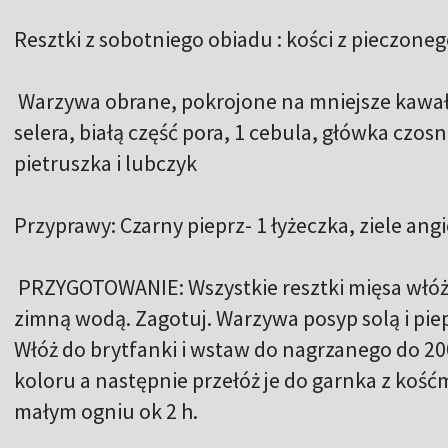
Resztki z sobotniego obiadu : kości z pieczone
Warzywa obrane, pokrojone na mniejsze kawałki
selera, białą część pora, 1 cebula, główka czos
pietruszka i lubczyk
Przyprawy: Czarny pieprz- 1 łyżeczka, ziele angiel
PRZYGOTOWANIE: Wszystkie resztki mięsa włóż d
zimną wodą. Zagotuj. Warzywa posyp solą i pi
Włóż do brytfanki i wstaw do nagrzanego do 200
koloru a następnie przełóż je do garnka z kośćmi
małym ogniu ok 2 h.