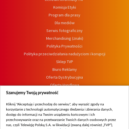
Komisja Etyki
Program dla prasy
Dla mediów
Serwis fotograficzny
Merchandising (znaki)
Polityka Prywatności
Polityka przeciwdziałania nadużyciom i korupcji
Sklep TVP
Biuro Reklamy
Oferta Dystrybucyjna
Oferta Handlowa
Dostępność
Szanujemy Twoją prywatność
Moje zgody
Kliknij "Akceptuję i przechodzę do serwisu", aby wyrazić zgody na
Procedura zgłoszeń wewnętrznych
korzystanie z technologii automatycznego śledzenia i zbierania danych,
dostęp do informacji na Twoim urządzeniu końcowym i ich
przechowywanie oraz na przetwarzanie Twoich danych osobowych przez
nas, czyli Telewizję Polską S.A. w likwidacji (zwaną dalej również „TVP”),