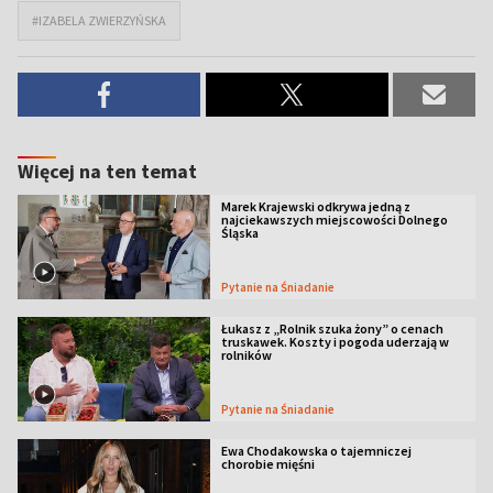
#IZABELA ZWIERZYŃSKA
Więcej na ten temat
Marek Krajewski odkrywa jedną z
najciekawszych miejscowości Dolnego
Śląska
Pytanie na Śniadanie
Łukasz z „Rolnik szuka żony” o cenach
truskawek. Koszty i pogoda uderzają w
rolników
Pytanie na Śniadanie
Ewa Chodakowska o tajemniczej
chorobie mięśni