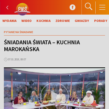
WYDANIA
WIDEO
KUCHNIA
ZDROWIE
GWIAZDY
PORADY
PYTANIE NA ŚNIADANIE
ŚNIADANIA ŚWIATA – KUCHNIA
MAROKAŃSKA
07.01.2018, 08:07