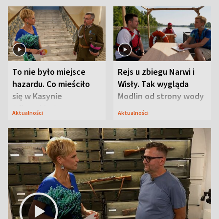
To nie było miejsce
Rejs u zbiegu Narwi i
hazardu. Co mieściło
Wisły. Tak wygląda
się w Kasynie
Modlin od strony wody
Oficerskim?
Aktualności
Aktualności