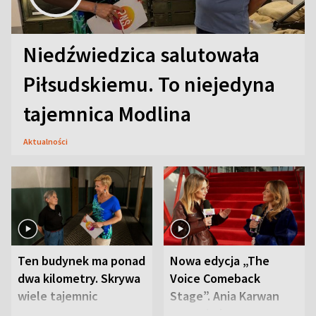
Niedźwiedzica salutowała
Piłsudskiemu. To niejedyna
tajemnica Modlina
Aktualności
Ten budynek ma ponad
Nowa edycja „The
dwa kilometry. Skrywa
Voice Comeback
wiele tajemnic
Stage”. Ania Karwan
zapowiada