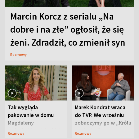
Marcin Korcz z serialu „Na
dobre i na złe” ogłosił, że się
żeni. Zdradził, co zmienił syn
Rozmowy
Tak wygląda
Marek Kondrat wraca
pakowanie w domu
do TVP. We wrześniu
Magdaleny
zobaczymy go w „Królu
Waligórskiej-Lisieckiej.
Maciusiu I”
Rozmowy
Rozmowy
Mąż nie odpuszcza