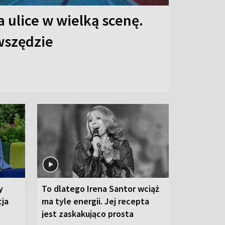
 ulice w wielką scenę.
 wszędzie
y
To dlatego Irena Santor wciąż
cja
ma tyle energii. Jej recepta
jest zaskakująco prosta