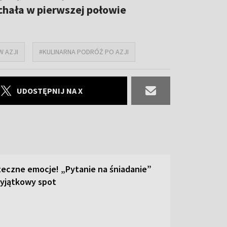
chała w pierwszej połowie
W AZJI
#KULINARNA PODRÓŻ PO AZJI
UDOSTĘPNIJ NA X
teczne emocje! „Pytanie na śniadanie”
yjątkowy spot