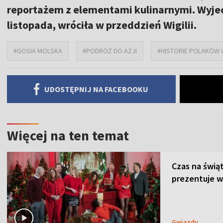
reportażem z elementami kulinarnymi. Wyje
listopada, wróciła w przeddzień Wigilii.
#GOSIA MOLSKA
#PODRÓŻ DO AZJI
#HISTORIE POLAKÓW 
UDOSTĘPNIJ NA FACEBOOKU
Więcej na ten temat
Czas na świą
prezentuje w
Gwiazdy