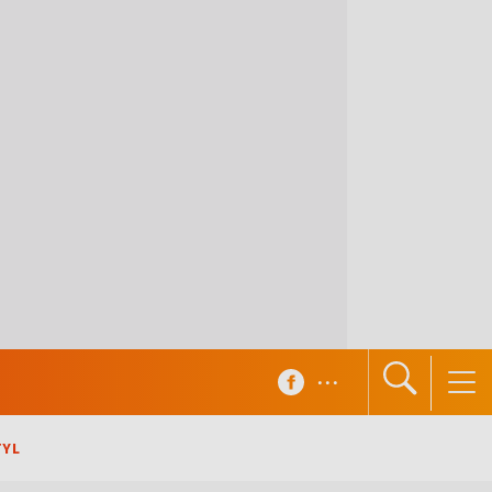
...
TYL