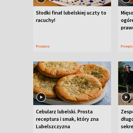
Słodki finał lubelskiej uczty to
Mięso
racuchy!
ogór
praw
Przepisy
Przepi
Cebularz lubelski. Prosta
Zesp
receptura i smak, który zna
długo
Lubelszczyzna
sekr