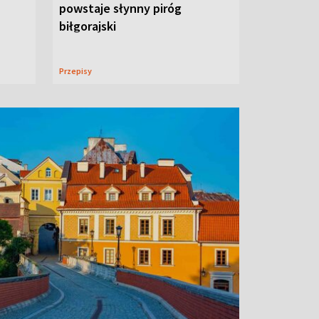
powstaje słynny piróg
biłgorajski
Przepisy