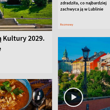
zdradziła, co najbardziej
zachwyca ją w Lublinie
Rozmowy
ą Kultury 2029.
e