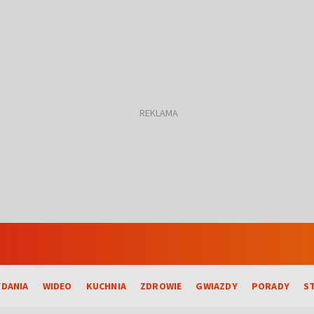
DANIA
WIDEO
KUCHNIA
ZDROWIE
GWIAZDY
PORADY
S