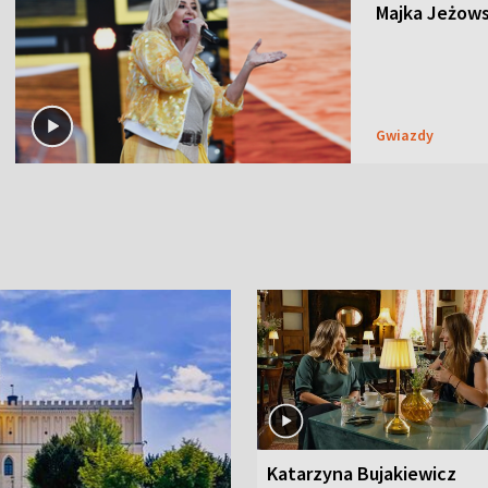
Majka Jeżows
Gwiazdy
Katarzyna Bujakiewicz