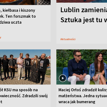
Lublin zamienia
, kiełbasa i kiszony
ek. Ten forszmak to
Sztuka jest tu
dziwa uczta
sy
Aktualności
ół KSU ma sposób na
Maciej Orłoś zdradził kulis
wieczność. Zdradzili swój
małżeństwa. Jedna sytua
et
wraca jak bumerang