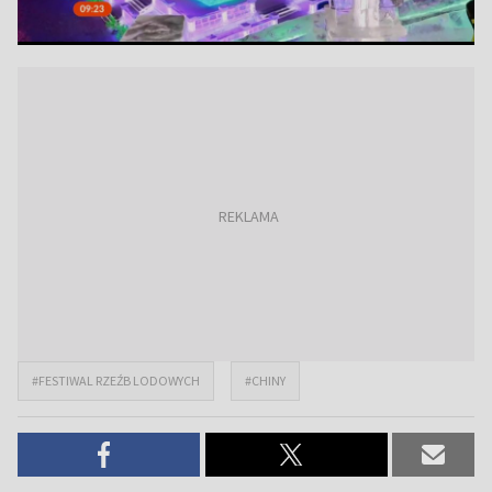
#FESTIWAL RZEŹB LODOWYCH
#CHINY