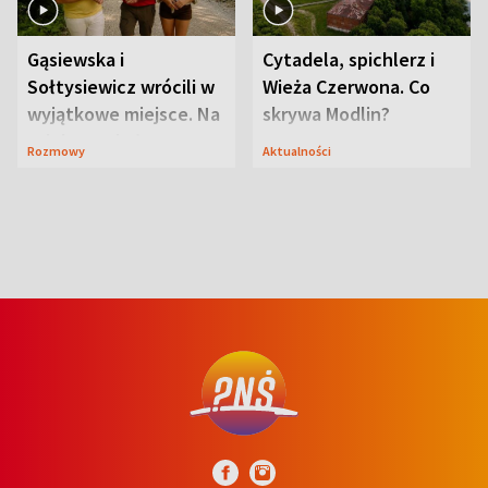
Gąsiewska i
Cytadela, spichlerz i
Sołtysiewicz wrócili w
Wieża Czerwona. Co
wyjątkowe miejsce. Na
skrywa Modlin?
szlaku czekał
Rozmowy
Aktualności
niedźwiedź