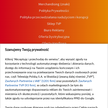
Merchandising (znaki)
Polityka Prywatności
Polityka przeciwdziałania nadużyciom i korupcji
Sklep TVP
Biuro Reklamy
Oferta Dystrybucyjna
Oferta Handlowa
Dostępność
Szanujemy Twoją prywatność
Moje zgody
Kliknij "Akceptuję i przechodzę do serwisu", aby wyrazić zgody na
Procedura zgłoszeń wewnętrznych
korzystanie z technologii automatycznego śledzenia i zbierania danych,
dostęp do informacji na Twoim urządzeniu końcowym i ich
przechowywanie oraz na przetwarzanie Twoich danych osobowych przez
nas, czyli Telewizję Polską S.A. w likwidacji (zwaną dalej również „TVP”),
Zaufanych Partnerów z IAB* (1201 firm)
oraz pozostałych
Zaufanych
Partnerów TVP (93 firm)
, w celach marketingowych (w tym do
zautomatyzowanego dopasowania reklam do Twoich zainteresowań i
mierzenia ich skuteczności) i pozostałych, które wskazujemy poniżej, a
także zgody na udostępnianie przez nas identyfikatora PPID do Google.
Twoje dane osobowe zbierane podczas odwiedzania przez Ciebie naszych