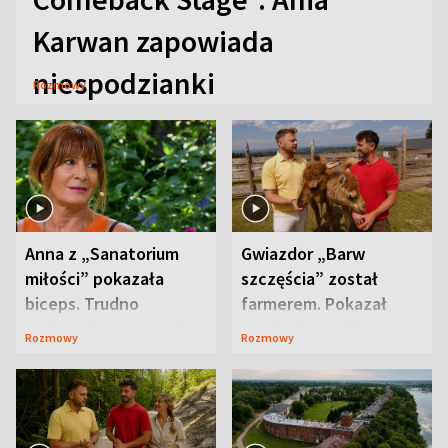
Karwan zapowiada
niespodzianki
Rozmowy
Anna z „Sanatorium
Gwiazdor „Barw
miłości” pokazała
szczęścia” został
biceps. Trudno
farmerem. Pokazał
uwierzyć, co przeszła
swoje niezwykłe
Rozmowy
Rozmowy
wcześniej
ranczo