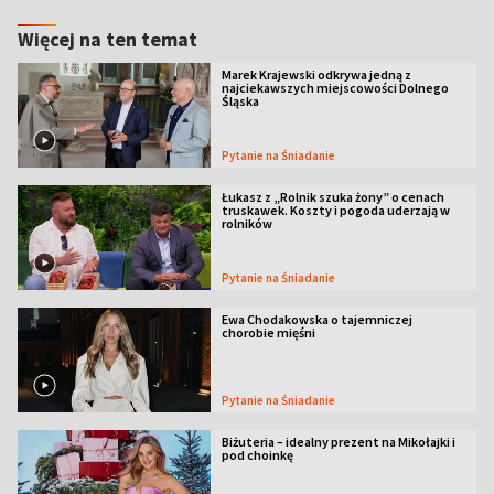
Więcej na ten temat
Marek Krajewski odkrywa jedną z
najciekawszych miejscowości Dolnego
Śląska
Pytanie na Śniadanie
Łukasz z „Rolnik szuka żony” o cenach
truskawek. Koszty i pogoda uderzają w
rolników
Pytanie na Śniadanie
Ewa Chodakowska o tajemniczej
chorobie mięśni
Pytanie na Śniadanie
Biżuteria – idealny prezent na Mikołajki i
pod choinkę