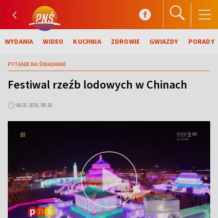
WYDANIA
WIDEO
KUCHNIA
ZDROWIE
GWIAZDY
PORADY
PYTANIE NA ŚNIADANIE
Festiwal rzeźb lodowych w Chinach
06.01.2018, 08:30