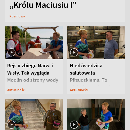
„Królu Maciusiu I”
Rozmowy
Rejs u zbiegu Narwi i
Niedźwiedzica
Wisły. Tak wygląda
salutowała
Modlin od strony wody
Piłsudskiemu. To
niejedyna tajemnica
Aktualności
Aktualności
Modlina