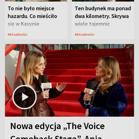
To nie było miejsce
Ten budynek ma ponad
hazardu. Co mieściło
dwa kilometry. Skrywa
się w Kasynie
wiele tajemnic
Oficerskim?
Aktualności
Aktualności
Nowa edycja „The Voice
Comeback Stage”. Ania