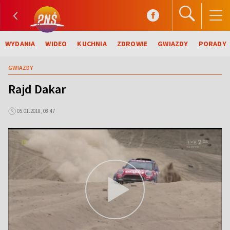
WYDANIA
WIDEO
KUCHNIA
ZDROWIE
GWIAZDY
PORADY
GWIAZDY
Rajd Dakar
05.01.2018, 08:47