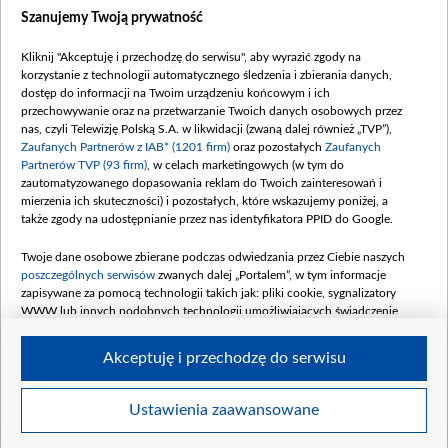
Dostępność
Szanujemy Twoją prywatność
Moje zgody
Kliknij "Akceptuję i przechodzę do serwisu", aby wyrazić zgody na
Procedura zgłoszeń wewnętrznych
korzystanie z technologii automatycznego śledzenia i zbierania danych,
dostęp do informacji na Twoim urządzeniu końcowym i ich
przechowywanie oraz na przetwarzanie Twoich danych osobowych przez
nas, czyli Telewizję Polską S.A. w likwidacji (zwaną dalej również „TVP”),
Zaufanych Partnerów z IAB* (1201 firm)
oraz pozostałych
Zaufanych
Partnerów TVP (93 firm)
, w celach marketingowych (w tym do
zautomatyzowanego dopasowania reklam do Twoich zainteresowań i
mierzenia ich skuteczności) i pozostałych, które wskazujemy poniżej, a
także zgody na udostępnianie przez nas identyfikatora PPID do Google.
Twoje dane osobowe zbierane podczas odwiedzania przez Ciebie naszych
poszczególnych serwisów
zwanych dalej „Portalem”, w tym informacje
zapisywane za pomocą technologii takich jak: pliki cookie, sygnalizatory
WWW lub innych podobnych technologii umożliwiających świadczenie
dopasowanych i bezpiecznych usług, personalizację treści oraz reklam,
udostępnianie funkcji mediów społecznościowych oraz analizowanie ruchu
Akceptuję i przechodzę do serwisu
w Internecie.
Twoje dane osobowe zbierane podczas odwiedzania przez Ciebie
Ustawienia zaawansowane
poszczególnych serwisów
na Portalu, takie jak adresy IP, identyfikatory
© 2026 Telewizja Polska S. A. w likwidacji
Twoich urządzeń końcowych i identyfikatory plików cookie, informacje o