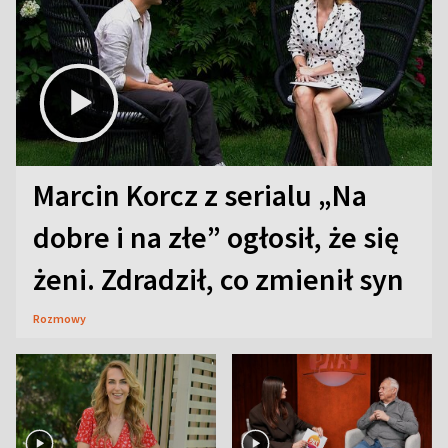
Marcin Korcz z serialu „Na
dobre i na złe” ogłosił, że się
żeni. Zdradził, co zmienił syn
Rozmowy