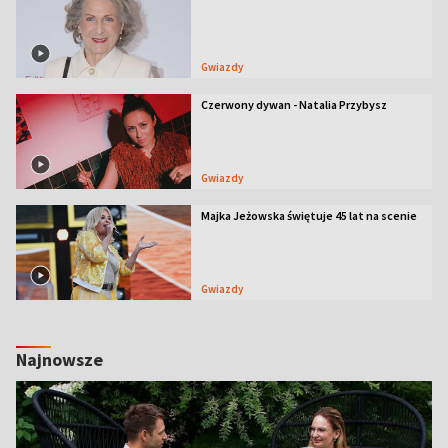
Gwiazdy
Czerwony dywan - Natalia Przybysz
Gwiazdy
Majka Jeżowska świętuje 45 lat na scenie
Gwiazdy
Najnowsze