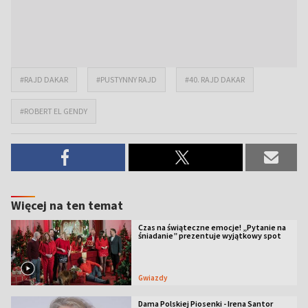
#RAJD DAKAR
#PUSTYNNY RAJD
#40. RAJD DAKAR
#ROBERT EL GENDY
Więcej na ten temat
Czas na świąteczne emocje! „Pytanie na
śniadanie” prezentuje wyjątkowy spot
Gwiazdy
Dama Polskiej Piosenki - Irena Santor