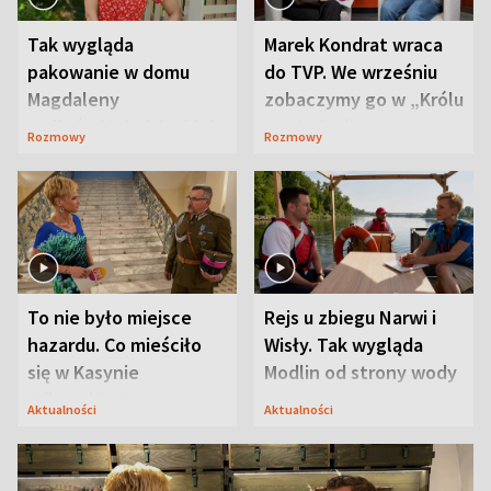
Tak wygląda
Marek Kondrat wraca
pakowanie w domu
do TVP. We wrześniu
Magdaleny
zobaczymy go w „Królu
Waligórskiej-Lisieckiej.
Maciusiu I”
Rozmowy
Rozmowy
Mąż nie odpuszcza
To nie było miejsce
Rejs u zbiegu Narwi i
hazardu. Co mieściło
Wisły. Tak wygląda
się w Kasynie
Modlin od strony wody
Oficerskim?
Aktualności
Aktualności