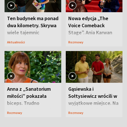
Ten budynek ma ponad
Nowa edycja „The
dwa kilometry. Skrywa
Voice Comeback
wiele tajemnic
Stage”. Ania Karwan
zapowiada
Aktualności
Rozmowy
niespodzianki
Anna z „Sanatorium
Gąsiewska i
miłości” pokazała
Sołtysiewicz wrócili w
biceps. Trudno
wyjątkowe miejsce. Na
uwierzyć, co przeszła
szlaku czekał
Rozmowy
Rozmowy
wcześniej
niedźwiedź