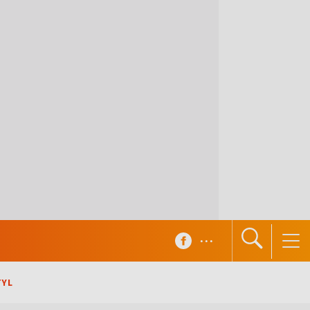
...
TYL