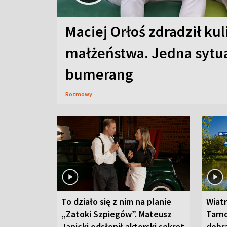
Maciej Orłoś zdradził kul
małżeństwa. Jedna sytua
bumerang
Rozmowy
To działo się z nim na planie
Wiat
„Zatoki Szpiegów”. Mateusz
Tarno
Janicki odsłonił aktorski sekret
dobr