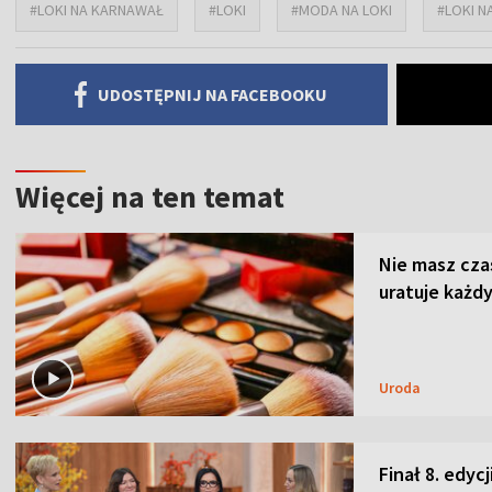
#LOKI NA KARNAWAŁ
#LOKI
#MODA NA LOKI
#LOKI 
UDOSTĘPNIJ NA FACEBOOKU
Więcej na ten temat
Nie masz cza
uratuje każdy
Uroda
Finał 8. edyc