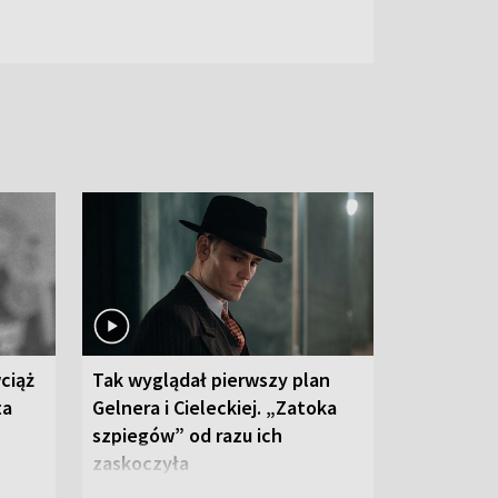
ciąż
Tak wyglądał pierwszy plan
ta
Gelnera i Cieleckiej. „Zatoka
szpiegów” od razu ich
zaskoczyła