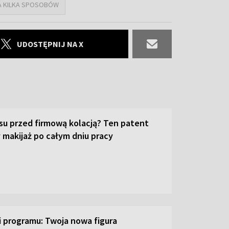
NA KILKA SPOSOBÓW
UDOSTĘPNIJ NA X
su przed firmową kolacją? Ten patent
 makijaż po całym dniu pracy
ji programu: Twoja nowa figura