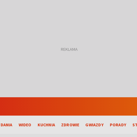
DANIA
WIDEO
KUCHNIA
ZDROWIE
GWIAZDY
PORADY
S