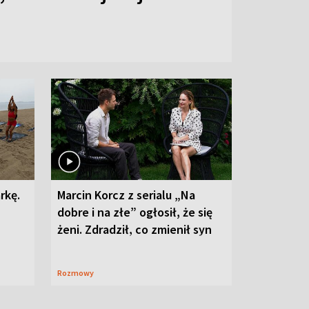
rkę.
Marcin Korcz z serialu „Na
dobre i na złe” ogłosił, że się
żeni. Zdradził, co zmienił syn
Rozmowy