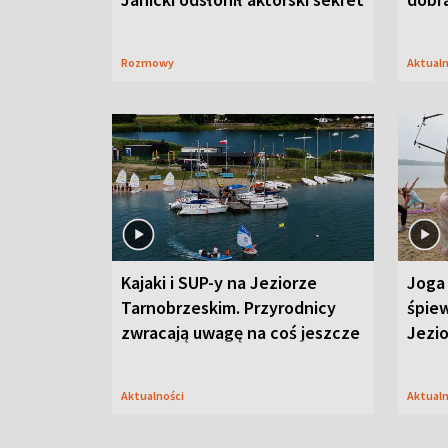
Rozmowy
Aktual
Kajaki i SUP-y na Jeziorze
Joga 
Tarnobrzeskim. Przyrodnicy
śpiew
zwracają uwagę na coś jeszcze
Jezi
Aktualności
Aktual