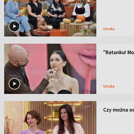
Uroda
"Ratunku! Moj
Uroda
Czy można od