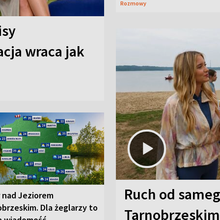
Rozmowy
isy
cja wraca jak
Ruch od sameg
r nad Jeziorem
brzeskim. Dla żeglarzy to
Tarnobrzeskim,
a wiadomość