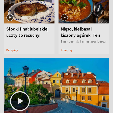
Słodki finał lubelskiej
Mięso, kiełbasa i
uczty to racuchy!
kiszony ogórek. Ten
forszmak to prawdziwa
uczta
Przepisy
Przepisy