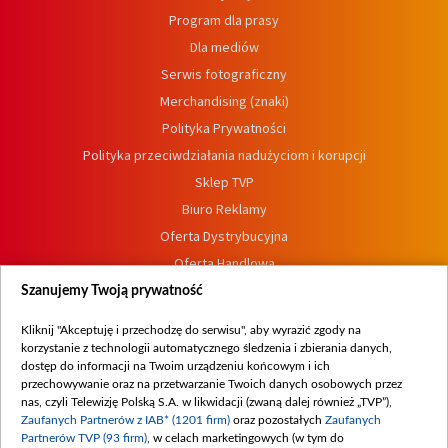
Program dla prasy
Dla mediów
Serwis fotograficzny
Merchandising (znaki)
Polityka Prywatności
Polityka przeciwdziałania nadużyciom i korupcji
Sklep TVP
Biuro Reklamy
Oferta Dystrybucyjna
Oferta Handlowa
Dostępność
Szanujemy Twoją prywatność
Moje zgody
Kliknij "Akceptuję i przechodzę do serwisu", aby wyrazić zgody na
Procedura zgłoszeń wewnętrznych
korzystanie z technologii automatycznego śledzenia i zbierania danych,
dostęp do informacji na Twoim urządzeniu końcowym i ich
przechowywanie oraz na przetwarzanie Twoich danych osobowych przez
nas, czyli Telewizję Polską S.A. w likwidacji (zwaną dalej również „TVP”),
Zaufanych Partnerów z IAB* (1201 firm)
oraz pozostałych
Zaufanych
Partnerów TVP (93 firm)
, w celach marketingowych (w tym do