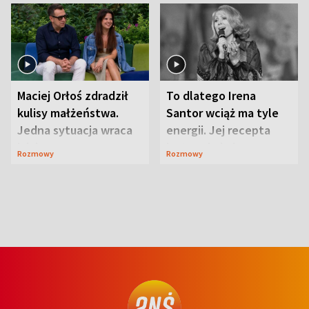
Maciej Orłoś zdradził
To dlatego Irena
kulisy małżeństwa.
Santor wciąż ma tyle
Jedna sytuacja wraca
energii. Jej recepta
jak bumerang
jest zaskakująco
Rozmowy
Rozmowy
prosta