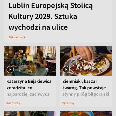
Lublin Europejską Stolicą
Kultury 2029. Sztuka
wychodzi na ulice
Aktualności
Katarzyna Bujakiewicz
Ziemniaki, kasza i
zdradziła, co
twaróg. Tak powstaje
najbardziej zachwyca
słynny piróg biłgorajski
ją w Lublinie
Rozmowy
Przepisy