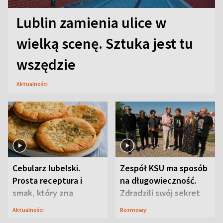
Lublin zamienia ulice w
wielką scenę. Sztuka jest tu
wszędzie
Aktualności
Cebularz lubelski.
Zespół KSU ma sposób
Prosta receptura i
na długowieczność.
smak, który zna
Zdradzili swój sekret
Lubelszczyzna
Aktualności
Rozmowy