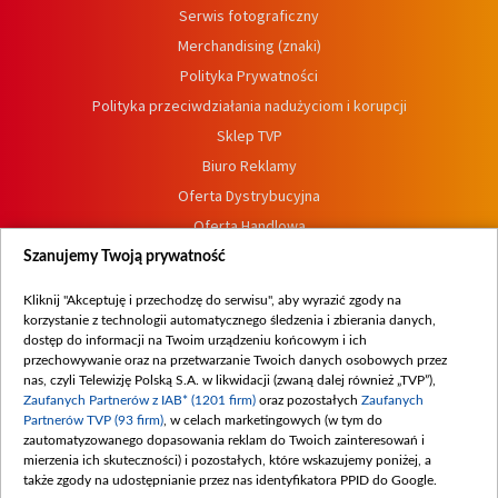
Serwis fotograficzny
Merchandising (znaki)
Polityka Prywatności
Polityka przeciwdziałania nadużyciom i korupcji
Sklep TVP
Biuro Reklamy
Oferta Dystrybucyjna
Oferta Handlowa
Dostępność
Szanujemy Twoją prywatność
Moje zgody
Kliknij "Akceptuję i przechodzę do serwisu", aby wyrazić zgody na
Procedura zgłoszeń wewnętrznych
korzystanie z technologii automatycznego śledzenia i zbierania danych,
dostęp do informacji na Twoim urządzeniu końcowym i ich
przechowywanie oraz na przetwarzanie Twoich danych osobowych przez
nas, czyli Telewizję Polską S.A. w likwidacji (zwaną dalej również „TVP”),
Zaufanych Partnerów z IAB* (1201 firm)
oraz pozostałych
Zaufanych
Partnerów TVP (93 firm)
, w celach marketingowych (w tym do
zautomatyzowanego dopasowania reklam do Twoich zainteresowań i
mierzenia ich skuteczności) i pozostałych, które wskazujemy poniżej, a
także zgody na udostępnianie przez nas identyfikatora PPID do Google.