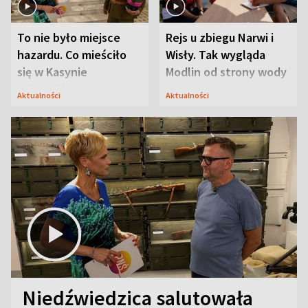
To nie było miejsce
Rejs u zbiegu Narwi i
hazardu. Co mieściło
Wisły. Tak wygląda
się w Kasynie
Modlin od strony wody
Oficerskim?
Aktualności
Aktualności
Niedźwiedzica salutowała