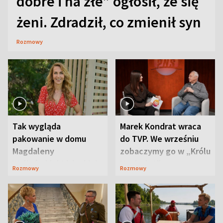
dobre i na złe” ogłosił, że się
żeni. Zdradził, co zmienił syn
Rozmowy
Tak wygląda
Marek Kondrat wraca
pakowanie w domu
do TVP. We wrześniu
Magdaleny
zobaczymy go w „Królu
Waligórskiej-Lisieckiej.
Maciusiu I”
Rozmowy
Rozmowy
Mąż nie odpuszcza