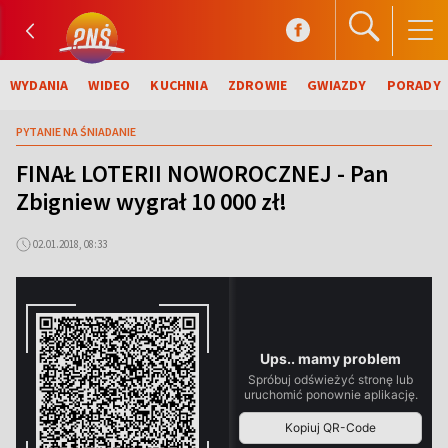
WYDANIA
WIDEO
KUCHNIA
ZDROWIE
GWIAZDY
PORADY
PYTANIE NA ŚNIADANIE
FINAŁ LOTERII NOWOROCZNEJ - Pan
Zbigniew wygrał 10 000 zł!
02.01.2018, 08:33