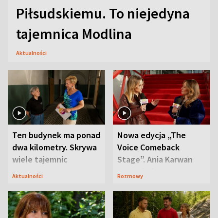
Piłsudskiemu. To niejedyna
tajemnica Modlina
Aktualności
Ten budynek ma ponad
Nowa edycja „The
dwa kilometry. Skrywa
Voice Comeback
wiele tajemnic
Stage”. Ania Karwan
zapowiada
Aktualności
Rozmowy
niespodzianki