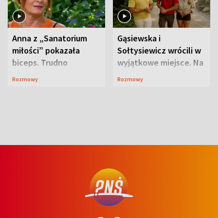
Anna z „Sanatorium
Gąsiewska i
miłości” pokazała
Sołtysiewicz wrócili w
biceps. Trudno
wyjątkowe miejsce. Na
uwierzyć, co przeszła
szlaku czekał
Rozmowy
Rozmowy
wcześniej
niedźwiedź