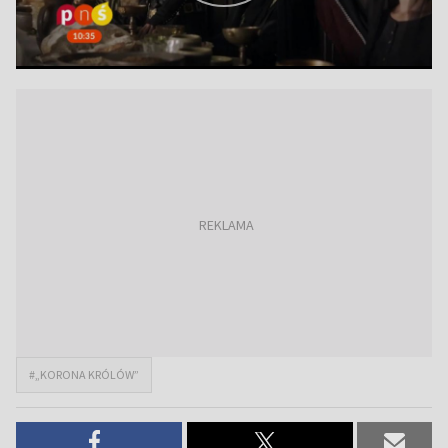
#„KORONA KRÓLÓW”