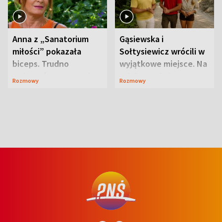
Anna z „Sanatorium
Gąsiewska i
miłości” pokazała
Sołtysiewicz wrócili w
biceps. Trudno
wyjątkowe miejsce. Na
uwierzyć, co przeszła
szlaku czekał
Rozmowy
Rozmowy
wcześniej
niedźwiedź