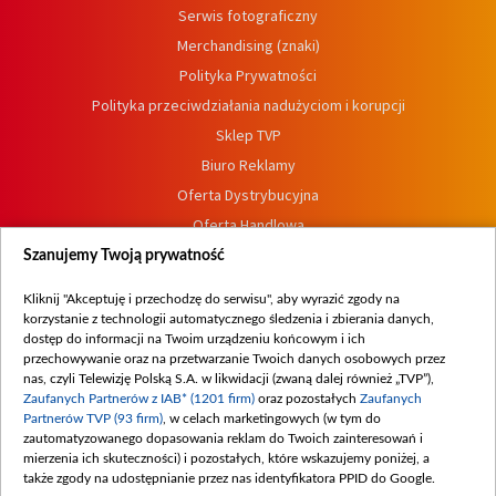
Serwis fotograficzny
Merchandising (znaki)
Polityka Prywatności
Polityka przeciwdziałania nadużyciom i korupcji
Sklep TVP
Biuro Reklamy
Oferta Dystrybucyjna
Oferta Handlowa
Dostępność
Szanujemy Twoją prywatność
Moje zgody
Kliknij "Akceptuję i przechodzę do serwisu", aby wyrazić zgody na
Procedura zgłoszeń wewnętrznych
korzystanie z technologii automatycznego śledzenia i zbierania danych,
dostęp do informacji na Twoim urządzeniu końcowym i ich
przechowywanie oraz na przetwarzanie Twoich danych osobowych przez
nas, czyli Telewizję Polską S.A. w likwidacji (zwaną dalej również „TVP”),
Zaufanych Partnerów z IAB* (1201 firm)
oraz pozostałych
Zaufanych
Partnerów TVP (93 firm)
, w celach marketingowych (w tym do
zautomatyzowanego dopasowania reklam do Twoich zainteresowań i
mierzenia ich skuteczności) i pozostałych, które wskazujemy poniżej, a
także zgody na udostępnianie przez nas identyfikatora PPID do Google.