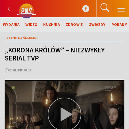
WYDANIA
WIDEO
KUCHNIA
ZDROWIE
GWIAZDY
PORADY
PYTANIE NA ŚNIADANIE
„KORONA KRÓLÓW” – NIEZWYKŁY
SERIAL TVP
02.01.2018, 08:32