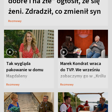
dobre i na złe” ogłosił, że się
żeni. Zdradził, co zmienił syn
Rozmowy
Tak wygląda
Marek Kondrat wraca
pakowanie w domu
do TVP. We wrześniu
Magdaleny
zobaczymy go w „Królu
Waligórskiej-Lisieckiej.
Maciusiu I”
Rozmowy
Rozmowy
Mąż nie odpuszcza