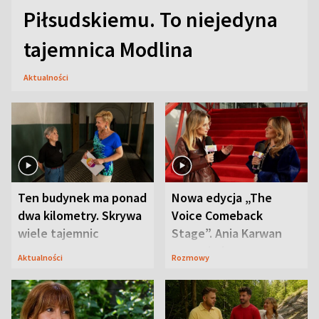
Piłsudskiemu. To niejedyna
tajemnica Modlina
Aktualności
Ten budynek ma ponad
Nowa edycja „The
dwa kilometry. Skrywa
Voice Comeback
wiele tajemnic
Stage”. Ania Karwan
zapowiada
Aktualności
Rozmowy
niespodzianki