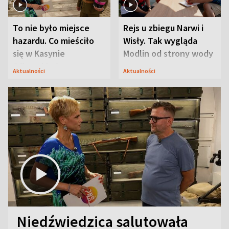
To nie było miejsce
Rejs u zbiegu Narwi i
hazardu. Co mieściło
Wisły. Tak wygląda
się w Kasynie
Modlin od strony wody
Oficerskim?
Aktualności
Aktualności
Niedźwiedzica salutowała