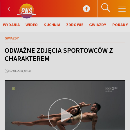
WYDANIA
WIDEO
KUCHNIA
ZDROWIE
GWIAZDY
PORADY
GWIAZDY
ODWAŻNE ZDJĘCIA SPORTOWCÓW Z
CHARAKTEREM
02.01.2018, 08:31