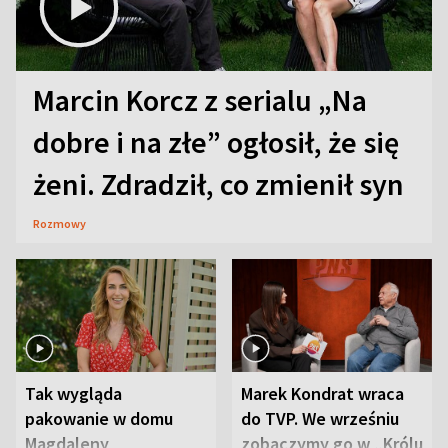
Marcin Korcz z serialu „Na
dobre i na złe” ogłosił, że się
żeni. Zdradził, co zmienił syn
Rozmowy
Tak wygląda
Marek Kondrat wraca
pakowanie w domu
do TVP. We wrześniu
Magdaleny
zobaczymy go w „Królu