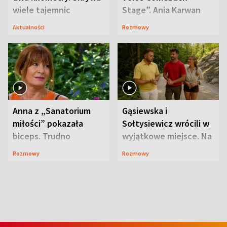
wiele tajemnic
Stage”. Ania Karwan
zapowiada
Aktualności
Rozmowy
niespodzianki
Anna z „Sanatorium
Gąsiewska i
miłości” pokazała
Sołtysiewicz wrócili w
biceps. Trudno
wyjątkowe miejsce. Na
uwierzyć, co przeszła
szlaku czekał
Rozmowy
Rozmowy
wcześniej
niedźwiedź