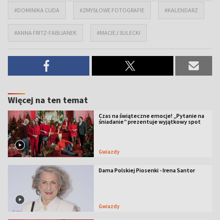
#DOMINIKA CUDA
#ZMYSŁOWE FOTOGRAFIE
#KALENDARZ
#ANNA FRITZ-FABIJANEK
#MACIEJ SULECKI
Więcej na ten temat
Czas na świąteczne emocje! „Pytanie na
śniadanie” prezentuje wyjątkowy spot
Gwiazdy
Dama Polskiej Piosenki - Irena Santor
Gwiazdy