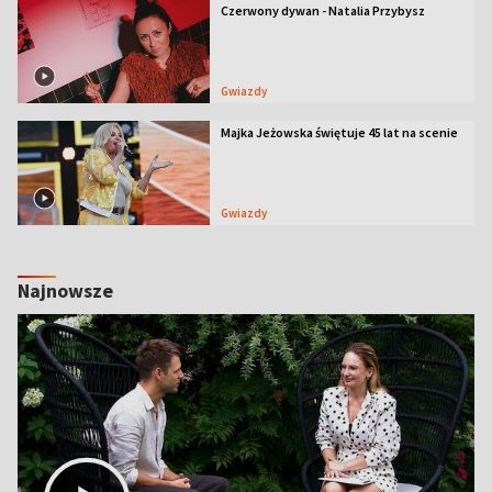
Czerwony dywan - Natalia Przybysz
Gwiazdy
Majka Jeżowska świętuje 45 lat na scenie
Gwiazdy
Najnowsze