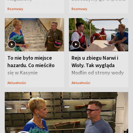
Waligórskiej-Lisieckiej.
Maciusiu I”
Rozmowy
Rozmowy
Mąż nie odpuszcza
To nie było miejsce
Rejs u zbiegu Narwi i
hazardu. Co mieściło
Wisły. Tak wygląda
się w Kasynie
Modlin od strony wody
Oficerskim?
Aktualności
Aktualności