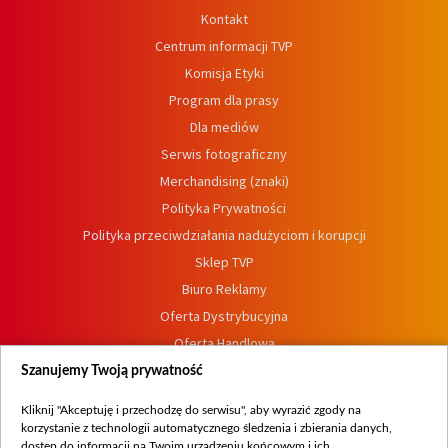
Kontakt
Centrum informacji TVP
Komisja Etyki
Program dla prasy
Dla mediów
Serwis fotograficzny
Merchandising (znaki)
Polityka Prywatności
Polityka przeciwdziałania nadużyciom i korupcji
Sklep TVP
Biuro Reklamy
Oferta Dystrybucyjna
Oferta Handlowa
Dostępność
Szanujemy Twoją prywatność
Moje zgody
Kliknij "Akceptuję i przechodzę do serwisu", aby wyrazić zgody na
Procedura zgłoszeń wewnętrznych
korzystanie z technologii automatycznego śledzenia i zbierania danych,
dostęp do informacji na Twoim urządzeniu końcowym i ich