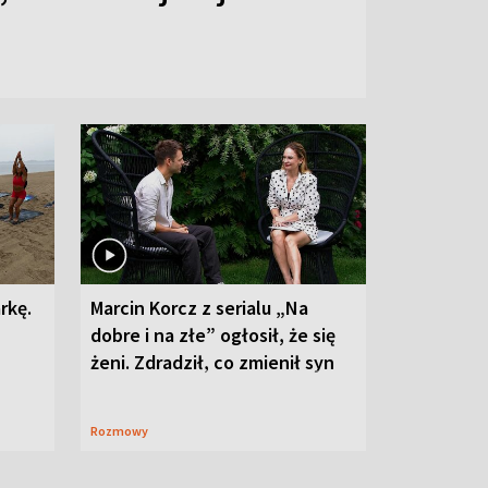
rkę.
Marcin Korcz z serialu „Na
dobre i na złe” ogłosił, że się
żeni. Zdradził, co zmienił syn
Rozmowy