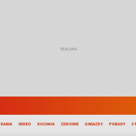
DANIA
WIDEO
KUCHNIA
ZDROWIE
GWIAZDY
PORADY
S