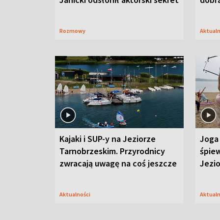
Rozmowy
Aktual
Kajaki i SUP-y na Jeziorze
Joga 
Tarnobrzeskim. Przyrodnicy
śpiew
zwracają uwagę na coś jeszcze
Jezi
Aktualności
Aktual