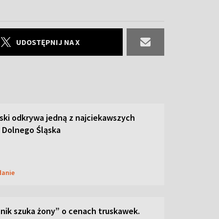
UDOSTĘPNIJ NA X
ski odkrywa jedną z najciekawszych
 Dolnego Śląska
danie
lnik szuka żony” o cenach truskawek.