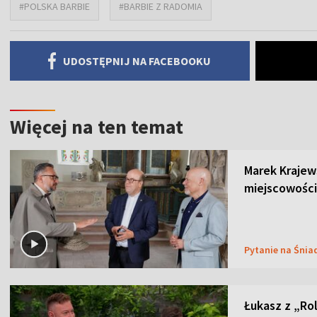
#POLSKA BARBIE
#BARBIE Z RADOMIA
UDOSTĘPNIJ NA FACEBOOKU
Więcej na ten temat
Marek Krajew
miejscowości
Pytanie na Śnia
Łukasz z „Ro