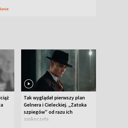
danie
ciąż
Tak wyglądał pierwszy plan
ta
Gelnera i Cieleckiej. „Zatoka
szpiegów” od razu ich
zaskoczyła