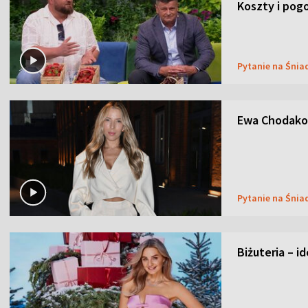
Koszty i pog
Pytanie na Śnia
Ewa Chodakow
Pytanie na Śnia
Biżuteria – i