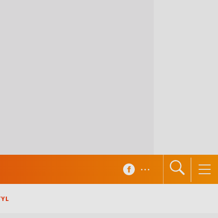
...
TYL