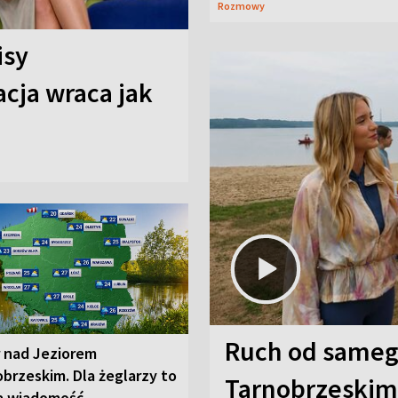
Rozmowy
isy
cja wraca jak
Ruch od sameg
r nad Jeziorem
brzeskim. Dla żeglarzy to
Tarnobrzeskim,
a wiadomość