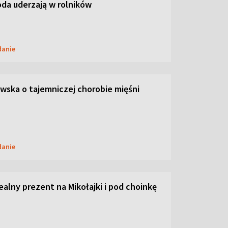
oda uderzają w rolników
danie
ska o tajemniczej chorobie mięśni
danie
dealny prezent na Mikołajki i pod choinkę