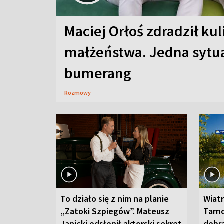
Maciej Orłoś zdradził kul
małżeństwa. Jedna sytua
bumerang
Rozmowy
To działo się z nim na planie
Wiat
„Zatoki Szpiegów”. Mateusz
Tarno
Janicki odsłonił aktorski sekret
dobr