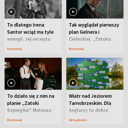
To dlatego Irena
Tak wyglądał pierwszy
Santor wciąż ma tyle
plan Gelnera i
energii. Jej recepta
Cieleckiej. „Zatoka
jest zaskakująco
szpiegów” od razu ich
Rozmowy
Rozmowy
prosta
zaskoczyła
To działo się z nim na
Wiatr nad Jeziorem
planie „Zatoki
Tarnobrzeskim. Dla
Szpiegów”. Mateusz
żeglarzy to dobra
Janicki odsłonił
wiadomość
Rozmowy
Aktualności
aktorski sekret