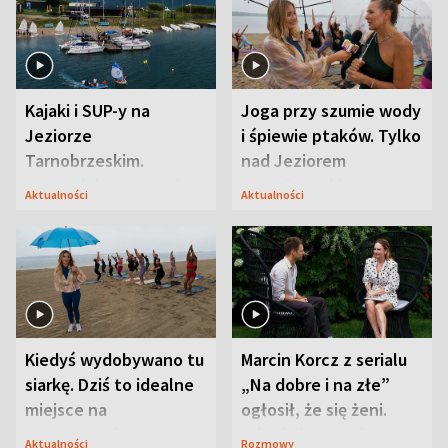
Kajaki i SUP-y na
Joga przy szumie wody
Jeziorze
i śpiewie ptaków. Tylko
Tarnobrzeskim.
nad Jeziorem
Przyrodnicy zwracają
Tarnobrzeskim
Aktualności
Aktualności
uwagę na coś jeszcze
Kiedyś wydobywano tu
Marcin Korcz z serialu
siarkę. Dziś to idealne
„Na dobre i na złe”
miejsce na
ogłosił, że się żeni.
wypoczynek
Zdradził, co zmienił
Aktualności
Rozmowy