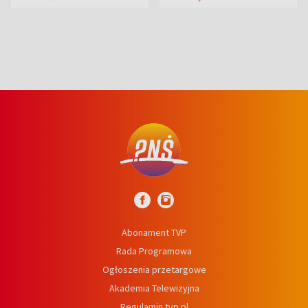
syn
Abonament TVP
Rada Programowa
Ogłoszenia przetargowe
Akademia Telewizyjna
Regulamin tvp.pl