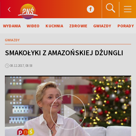
WYDANIA
WIDEO
KUCHNIA
ZDROWIE
GWIAZDY
PORADY
GWIAZDY
SMAKOŁYKI Z AMAZOŃSKIEJ DŻUNGLI
08.12.2017, 08:58