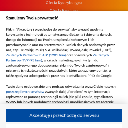
Oferta Dystrybucyjna
Oferta Handlowa
Dostępność
Szanujemy Twoją prywatność
Moje zgody
Kliknij "Akceptuję i przechodzę do serwisu", aby wyrazić zgody na
Procedura zgłoszeń wewnętrznych
korzystanie z technologii automatycznego śledzenia i zbierania danych,
dostęp do informacji na Twoim urządzeniu końcowym i ich
przechowywanie oraz na przetwarzanie Twoich danych osobowych przez
nas, czyli Telewizję Polską S.A. w likwidacji (zwaną dalej również „TVP”),
Zaufanych Partnerów z IAB* (1201 firm)
oraz pozostałych
Zaufanych
Partnerów TVP (93 firm)
, w celach marketingowych (w tym do
zautomatyzowanego dopasowania reklam do Twoich zainteresowań i
mierzenia ich skuteczności) i pozostałych, które wskazujemy poniżej, a
także zgody na udostępnianie przez nas identyfikatora PPID do Google.
Twoje dane osobowe zbierane podczas odwiedzania przez Ciebie naszych
poszczególnych serwisów
zwanych dalej „Portalem”, w tym informacje
zapisywane za pomocą technologii takich jak: pliki cookie, sygnalizatory
WWW lub innych podobnych technologii umożliwiających świadczenie
dopasowanych i bezpiecznych usług, personalizację treści oraz reklam,
udostępnianie funkcji mediów społecznościowych oraz analizowanie ruchu
Akceptuję i przechodzę do serwisu
w Internecie.