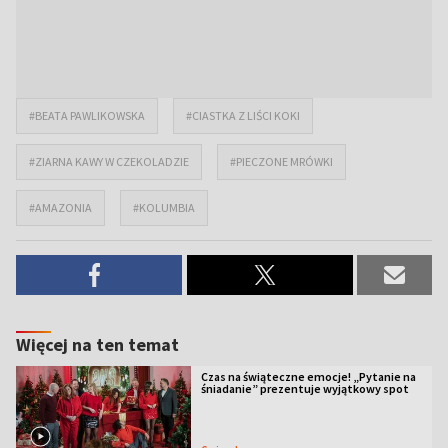
#BEATA PAWLIKOWSKA
#CIASTKA Z LIŚCI KOKI
#ZIARNA KAWY W CZEKOLADZIE
#PIECZONE MRÓWKI
#AMAZONIA
#KOLUMBIA
Więcej na ten temat
Czas na świąteczne emocje! „Pytanie na
śniadanie” prezentuje wyjątkowy spot