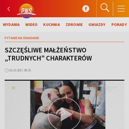
WYDANIA
WIDEO
KUCHNIA
ZDROWIE
GWIAZDY
PORADY
PYTANIE NA ŚNIADANIE
SZCZĘŚLIWE MAŁŻEŃSTWO
„TRUDNYCH” CHARAKTERÓW
02.10.2017, 08:55