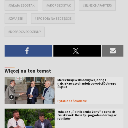
#SYLWIA SZOSTAK
#AKOP SZOSTAK
#SILNE CHARAKTERY
#ZWIĄZEK
#SPOSOBY NA SZCZĘŚCIE
#DORADCA RODZINNY
Więcej na ten temat
Marek Krajewski odkrywa jedną z
najciekawszych miejscowości Dolnego
Śląska
Pytanie na Śniadanie
Łukasz z „Rolnik szuka żony” o cenach
truskawek. Koszty i pogoda uderzają w
rolników