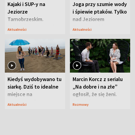
Kajaki i SUP-y na
Joga przy szumie wody
Jeziorze
i śpiewie ptaków. Tylko
Tarnobrzeskim.
nad Jeziorem
Przyrodnicy zwracają
Tarnobrzeskim
Aktualności
Aktualności
uwagę na coś jeszcze
Kiedyś wydobywano tu
Marcin Korcz z serialu
siarkę. Dziś to idealne
„Na dobre i na złe”
miejsce na
ogłosił, że się żeni.
wypoczynek
Zdradził, co zmienił
Aktualności
Rozmowy
syn