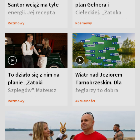
Santor wciąż ma tyle
plan Gelnera i
energii. Jej recepta
Cieleckiej. „Zatoka
jest zaskakująco
szpiegów” od razu ich
Rozmowy
Rozmowy
prosta
zaskoczyła
To działo się z nim na
Wiatr nad Jeziorem
planie „Zatoki
Tarnobrzeskim. Dla
Szpiegów”. Mateusz
żeglarzy to dobra
Janicki odsłonił
wiadomość
Rozmowy
Aktualności
aktorski sekret