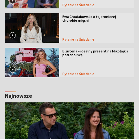
Pytanie na Śniadanie
Ewa Chodakowska o tajemniczej
chorobie mięśni
Pytanie na Śniadanie
Biżuteria – idealny prezent na Mikołajki i
pod choinkę
Pytanie na Śniadanie
Najnowsze