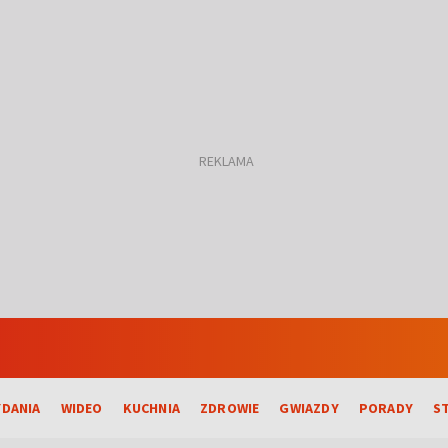
DANIA
WIDEO
KUCHNIA
ZDROWIE
GWIAZDY
PORADY
S