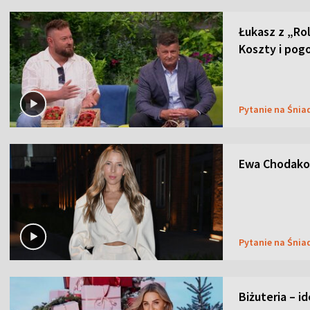
Łukasz z „Ro
Koszty i pog
Pytanie na Śnia
Ewa Chodakow
Pytanie na Śnia
Biżuteria – i