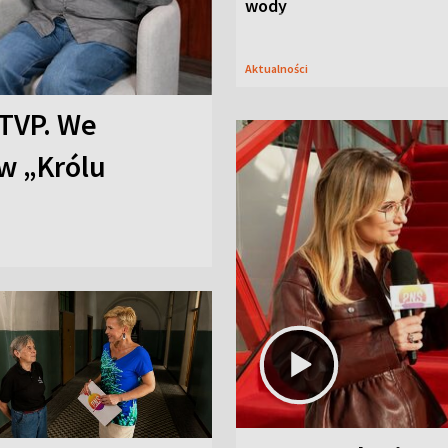
wody
Aktualności
TVP. We
w „Królu