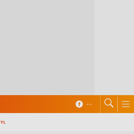
...
TYL