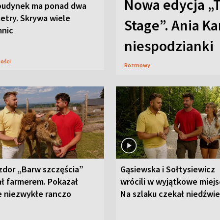
Nowa edycja „
budynek ma ponad dwa
etry. Skrywa wiele
Stage”. Ania K
mnic
niespodzianki
ności
Rozmowy
zdor „Barw szczęścia”
Gąsiewska i Sołtysiewicz
ał farmerem. Pokazał
wrócili w wyjątkowe miejs
e niezwykłe ranczo
Na szlaku czekał niedźwi