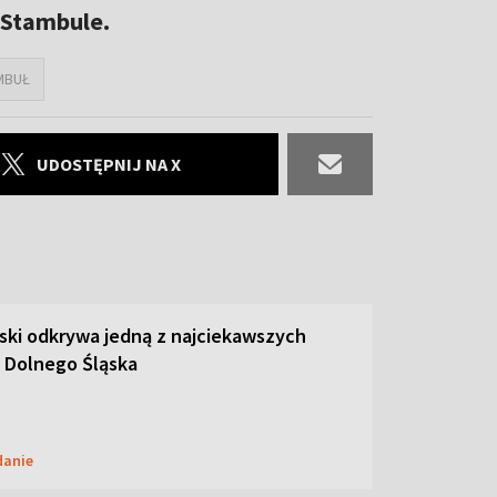
 Stambule.
MBUŁ
UDOSTĘPNIJ NA X
ski odkrywa jedną z najciekawszych
 Dolnego Śląska
danie