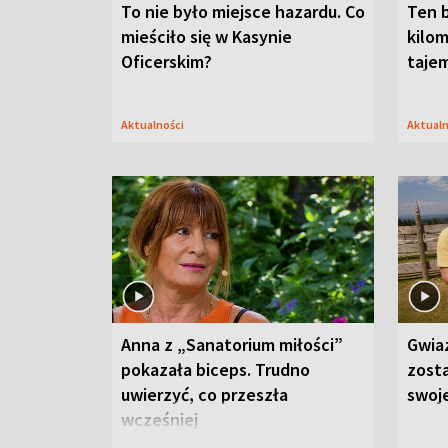
To nie było miejsce hazardu. Co
Ten 
mieściło się w Kasynie
kilom
Oficerskim?
taje
Aktualności
Aktual
Anna z „Sanatorium miłości”
Gwia
pokazała biceps. Trudno
zost
uwierzyć, co przeszła
swoj
wcześniej