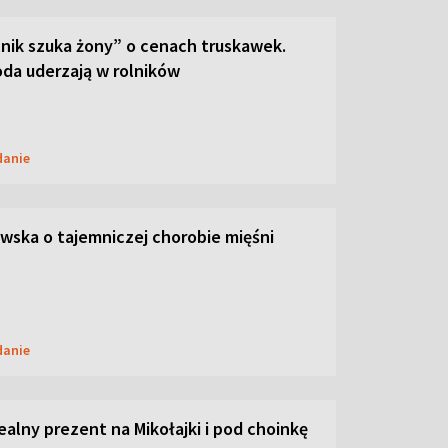
lnik szuka żony” o cenach truskawek.
oda uderzają w rolników
danie
ska o tajemniczej chorobie mięśni
danie
dealny prezent na Mikołajki i pod choinkę