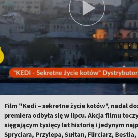
Film "Kedi – sekretne życie kotów", nadal dos
premiera odbyła się w lipcu. Akcja filmu tocz
sięgającym tysięcy lat historią i jedynym n
Spryciara, Przylepa, Sułtan, Flirciarz, Bestia