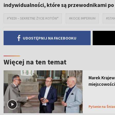
indywidualności, które są przewodnikami po
#"KEDI – SEKRETNE ŻYCIE KOTÓW"
#KOCIE IMPERIUM
#STA
UDOSTĘPNIJ NA FACEBOOKU
Więcej na ten temat
Marek Krajew
miejscowości
Pytanie na Śnia