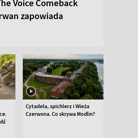
The Voice Comeback
arwan zapowiada
Cytadela, spichlerz i Wieża
ce.
Czerwona. Co skrywa Modlin?
edź