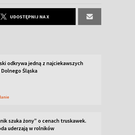
UDOSTĘPNIJ NA X
ski odkrywa jedną z najciekawszych
 Dolnego Śląska
danie
lnik szuka żony” o cenach truskawek.
oda uderzają w rolników