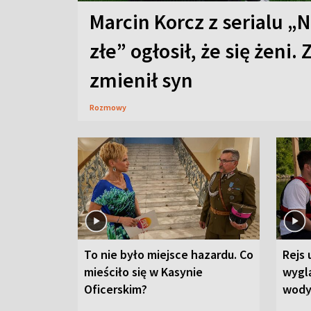
Marcin Korcz z serialu „N
złe” ogłosił, że się żeni. 
zmienił syn
Rozmowy
To nie było miejsce hazardu. Co
Rejs 
mieściło się w Kasynie
wygl
Oficerskim?
wod