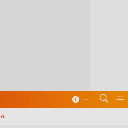
...
TYL