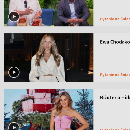
Pytanie na Śnia
Ewa Chodakow
Pytanie na Śnia
Biżuteria – i
Pytanie na Śnia