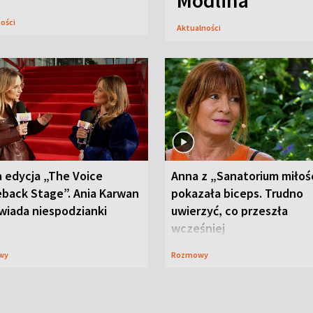
Modlina
ności
Aktualności
 edycja „The Voice
Anna z „Sanatorium miłoś
back Stage”. Ania Karwan
pokazała biceps. Trudno
wiada niespodzianki
uwierzyć, co przeszła
wcześniej
wy
Rozmowy