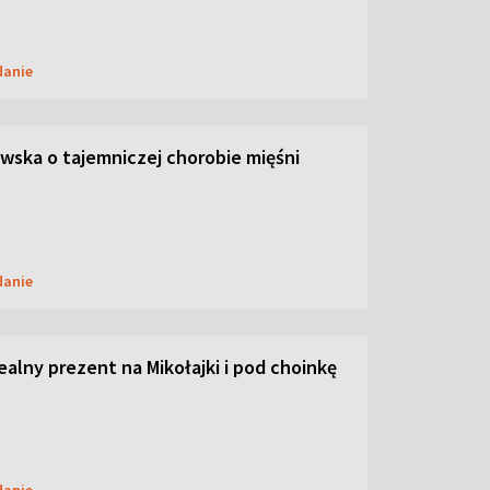
danie
ska o tajemniczej chorobie mięśni
danie
dealny prezent na Mikołajki i pod choinkę
danie