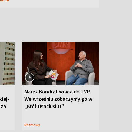
Marek Kondrat wraca do TVP.
iej-
We wrześniu zobaczymy go w
cza
„Królu Maciusiu I”
Rozmowy