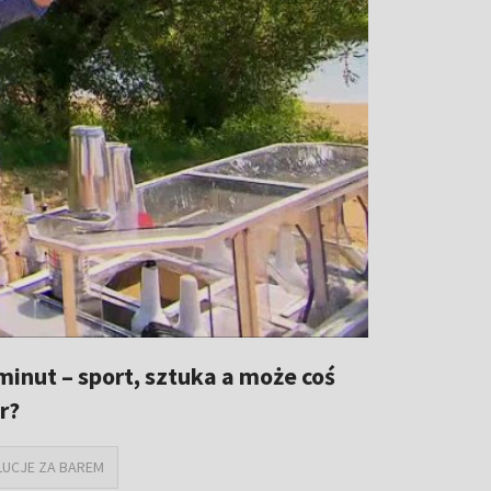
minut – sport, sztuka a może coś
r?
UCJE ZA BAREM