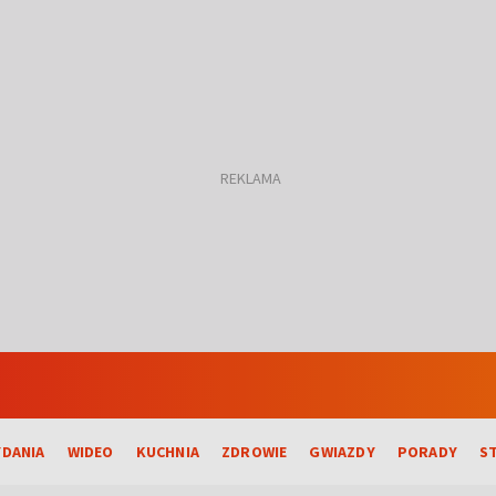
DANIA
WIDEO
KUCHNIA
ZDROWIE
GWIAZDY
PORADY
S