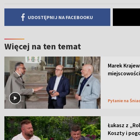
UDOSTĘPNIJ NA FACEBOOKU
Więcej na ten temat
Marek Krajew
miejscowości
Pytanie na Śnia
Łukasz z „Ro
Koszty i pog