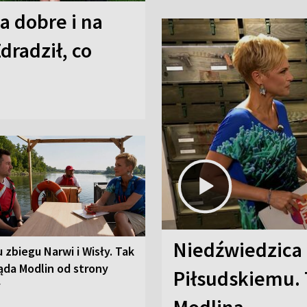
a dobre i na
Zdradził, co
Niedźwiedzica
u zbiegu Narwi i Wisły. Tak
ąda Modlin od strony
Piłsudskiemu. 
y