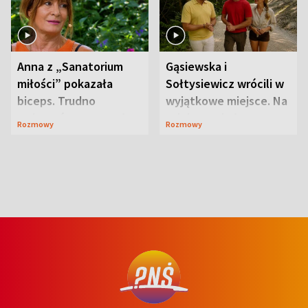
Anna z „Sanatorium
Gąsiewska i
miłości” pokazała
Sołtysiewicz wrócili w
biceps. Trudno
wyjątkowe miejsce. Na
uwierzyć, co przeszła
szlaku czekał
Rozmowy
Rozmowy
wcześniej
niedźwiedź