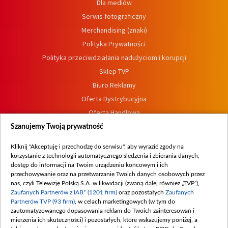
Dla mediów
Serwis fotograficzny
Merchandising (znaki)
Polityka Prywatności
Polityka przeciwdziałania nadużyciom i korupcji
Sklep TVP
Biuro Reklamy
Oferta Dystrybucyjna
Oferta Handlowa
Dostępność
Szanujemy Twoją prywatność
Moje zgody
Kliknij "Akceptuję i przechodzę do serwisu", aby wyrazić zgody na
Procedura zgłoszeń wewnętrznych
korzystanie z technologii automatycznego śledzenia i zbierania danych,
dostęp do informacji na Twoim urządzeniu końcowym i ich
przechowywanie oraz na przetwarzanie Twoich danych osobowych przez
nas, czyli Telewizję Polską S.A. w likwidacji (zwaną dalej również „TVP”),
Zaufanych Partnerów z IAB* (1201 firm)
oraz pozostałych
Zaufanych
Partnerów TVP (93 firm)
, w celach marketingowych (w tym do
zautomatyzowanego dopasowania reklam do Twoich zainteresowań i
mierzenia ich skuteczności) i pozostałych, które wskazujemy poniżej, a