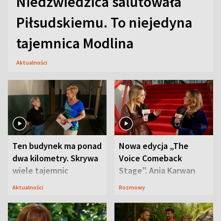
Niedźwiedzica salutowała
Piłsudskiemu. To niejedyna
tajemnica Modlina
Aktualności
Ten budynek ma ponad
Nowa edycja „The
dwa kilometry. Skrywa
Voice Comeback
wiele tajemnic
Stage”. Ania Karwan
zapowiada
Aktualności
Rozmowy
niespodzianki