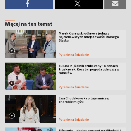
Więcej na ten temat
Marek Krajewski odkrywa jedną z
najciekawszych miejscowości Dolnego
Śląska
Pytanie na Śniadanie
Łukasz z „Rolnik szuka żony” o cenach
truskawek. Koszty i pogoda uderzają w
rolników
Pytanie na Śniadanie
Ewa Chodakowska o tajemniczej
chorobie mięśni
Pytanie na Śniadanie
Biżuteria – idealny prezent na Mikołajki i