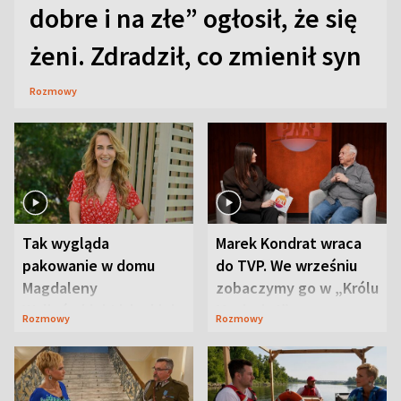
dobre i na złe” ogłosił, że się
żeni. Zdradził, co zmienił syn
Rozmowy
Tak wygląda
Marek Kondrat wraca
pakowanie w domu
do TVP. We wrześniu
Magdaleny
zobaczymy go w „Królu
Waligórskiej-Lisieckiej.
Maciusiu I”
Rozmowy
Rozmowy
Mąż nie odpuszcza