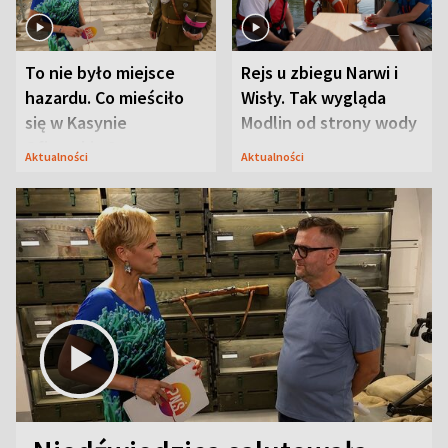
To nie było miejsce
Rejs u zbiegu Narwi i
hazardu. Co mieściło
Wisły. Tak wygląda
się w Kasynie
Modlin od strony wody
Oficerskim?
Aktualności
Aktualności