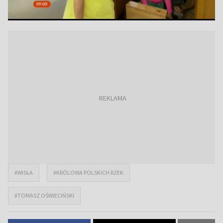
#WISŁA
#KRÓLOWA POLSKICH RZEK
#TOMASZ OŚWIECIŃSKI