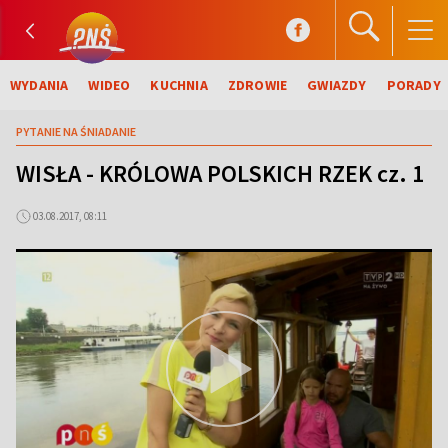
WYDANIA
WIDEO
KUCHNIA
ZDROWIE
GWIAZDY
PORADY
PYTANIE NA ŚNIADANIE
WISŁA - KRÓLOWA POLSKICH RZEK cz. 1
03.08.2017, 08:11