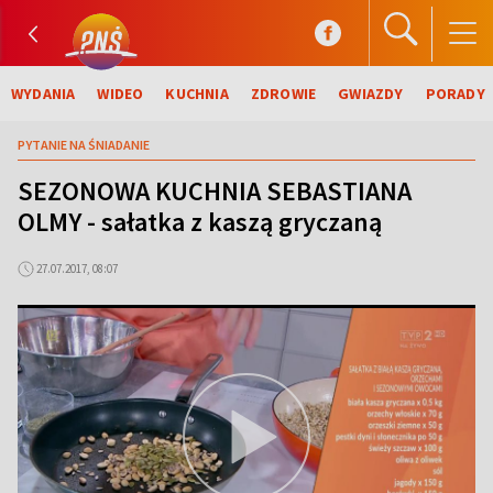
WYDANIA
WIDEO
KUCHNIA
ZDROWIE
GWIAZDY
PORADY
PYTANIE NA ŚNIADANIE
SEZONOWA KUCHNIA SEBASTIANA
OLMY - sałatka z kaszą gryczaną
27.07.2017, 08:07