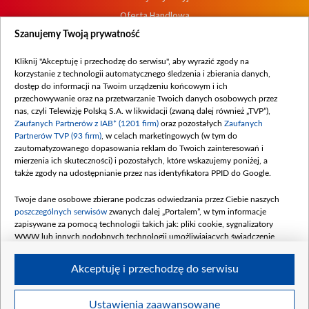
Oferta Handlowa
Dostępność
Szanujemy Twoją prywatność
Moje zgody
Kliknij "Akceptuję i przechodzę do serwisu", aby wyrazić zgody na
Procedura zgłoszeń wewnętrznych
korzystanie z technologii automatycznego śledzenia i zbierania danych,
dostęp do informacji na Twoim urządzeniu końcowym i ich
przechowywanie oraz na przetwarzanie Twoich danych osobowych przez
nas, czyli Telewizję Polską S.A. w likwidacji (zwaną dalej również „TVP”),
Zaufanych Partnerów z IAB* (1201 firm)
oraz pozostałych
Zaufanych
Partnerów TVP (93 firm)
, w celach marketingowych (w tym do
zautomatyzowanego dopasowania reklam do Twoich zainteresowań i
mierzenia ich skuteczności) i pozostałych, które wskazujemy poniżej, a
także zgody na udostępnianie przez nas identyfikatora PPID do Google.
Twoje dane osobowe zbierane podczas odwiedzania przez Ciebie naszych
poszczególnych serwisów
zwanych dalej „Portalem”, w tym informacje
zapisywane za pomocą technologii takich jak: pliki cookie, sygnalizatory
WWW lub innych podobnych technologii umożliwiających świadczenie
dopasowanych i bezpiecznych usług, personalizację treści oraz reklam,
udostępnianie funkcji mediów społecznościowych oraz analizowanie ruchu
Akceptuję i przechodzę do serwisu
w Internecie.
Twoje dane osobowe zbierane podczas odwiedzania przez Ciebie
Ustawienia zaawansowane