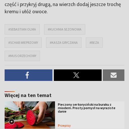
część i przykryj drugą, na wierzch dodaj jeszcze trochę
kremu i ułóż owoce.
#SEBASTIAN OLMA
#KUCHNIA SEZONOWA
#SCHAB WIEPRZOWY
#KASZA GRYCZANA
#BEZA
#MUS ORZECHOWY
Więcej na ten temat
Pieczony ser koryciński na buraku z
miodem. Prosty pomysł na wyraziste
danie
Przepisy