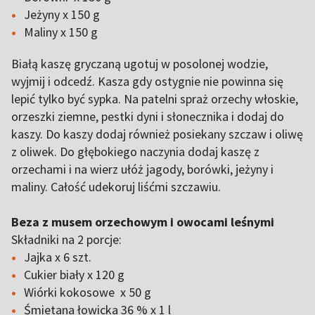
Jeżyny x 150 g
Maliny x 150 g
Białą kaszę gryczaną ugotuj w posolonej wodzie,
wyjmij i odcedź. Kasza gdy ostygnie nie powinna się
lepić tylko być sypka. Na patelni spraż orzechy włoskie,
orzeszki ziemne, pestki dyni i słonecznika i dodaj do
kaszy. Do kaszy dodaj również posiekany szczaw i oliwę
z oliwek. Do głębokiego naczynia dodaj kaszę z
orzechami i na wierz ułóż jagody, borówki, jeżyny i
maliny. Całość udekoruj liśćmi szczawiu.
Beza z musem orzechowym i owocami leśnymi
Składniki na 2 porcje:
Jajka x 6 szt.
Cukier biały x 120 g
Wiórki kokosowe x 50 g
Śmietana łowicka 36 % x 1 l