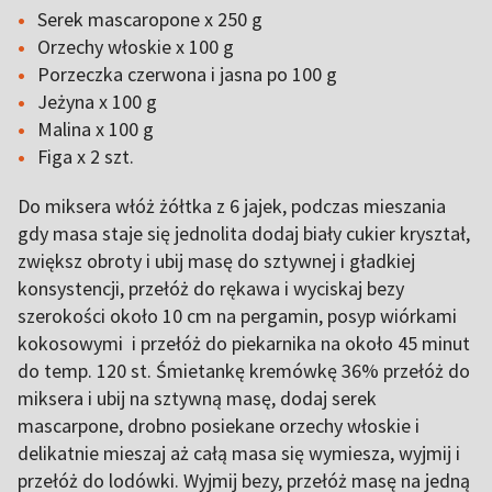
Serek mascaropone x 250 g
Orzechy włoskie x 100 g
Porzeczka czerwona i jasna po 100 g
Jeżyna x 100 g
Malina x 100 g
Figa x 2 szt.
Do miksera włóż żółtka z 6 jajek, podczas mieszania
gdy masa staje się jednolita dodaj biały cukier kryształ,
zwiększ obroty i ubij masę do sztywnej i gładkiej
konsystencji, przełóż do rękawa i wyciskaj bezy
szerokości około 10 cm na pergamin, posyp wiórkami
kokosowymi i przełóż do piekarnika na około 45 minut
do temp. 120 st. Śmietankę kremówkę 36% przełóż do
miksera i ubij na sztywną masę, dodaj serek
mascarpone, drobno posiekane orzechy włoskie i
delikatnie mieszaj aż całą masa się wymiesza, wyjmij i
przełóż do lodówki. Wyjmij bezy, przełóż masę na jedną