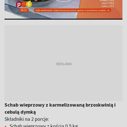
Schab wieprzowy z karmelizowaną brzoskwinią i
cebulą dymką
Składniki na 2 porcje:
Schab wieprzowy z kością 0,5 kg