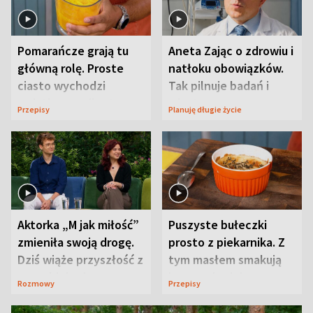
Pomarańcze grają tu
Aneta Zając o zdrowiu i
główną rolę. Proste
natłoku obowiązków.
ciasto wychodzi
Tak pilnuje badań i
wyjątkowo wilgotne
wizyt
Przepisy
Planuję długie życie
Aktorka „M jak miłość”
Puszyste bułeczki
zmieniła swoją drogę.
prosto z piekarnika. Z
Dziś wiąże przyszłość z
tym masłem smakują
neurobiologią
jeszcze lepiej
Rozmowy
Przepisy