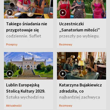
Takiego śniadania nie
Uczestniczki
przygotowuje się
„Sanatorium miłości”
codziennie. Suflet
przeszły po wybiegu.
serowy zachwyca
Te stylizacje
Przepisy
Rozmowy
smakiem
przyciągały wzrok
Lublin Europejską
Katarzyna Bujakiewicz
Stolicą Kultury 2029.
zdradziła, co
Sztuka wychodzi na
najbardziej zachwyca
ulice
ją w Lublinie
Aktualności
Rozmowy