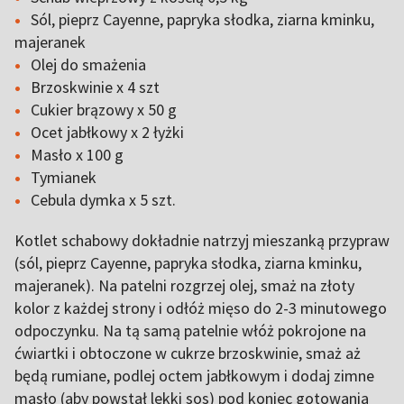
Sól, pieprz Cayenne, papryka słodka, ziarna kminku,
majeranek
Olej do smażenia
Brzoskwinie x 4 szt
Cukier brązowy x 50 g
Ocet jabłkowy x 2 łyżki
Masło x 100 g
Tymianek
Cebula dymka x 5 szt.
Kotlet schabowy dokładnie natrzyj mieszanką przypraw
(sól, pieprz Cayenne, papryka słodka, ziarna kminku,
majeranek). Na patelni rozgrzej olej, smaż na złoty
kolor z każdej strony i odłóż mięso do 2-3 minutowego
odpoczynku. Na tą samą patelnie włóż pokrojone na
ćwiartki i obtoczone w cukrze brzoskwinie, smaż aż
będą rumiane, podlej octem jabłkowym i dodaj zimne
masło (aby powstał lekki sos) pod koniec gotowania