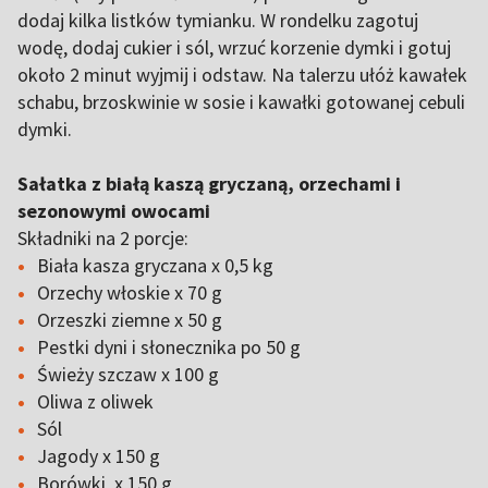
dodaj kilka listków tymianku. W rondelku zagotuj
wodę, dodaj cukier i sól, wrzuć korzenie dymki i gotuj
około 2 minut wyjmij i odstaw. Na talerzu ułóż kawałek
schabu, brzoskwinie w sosie i kawałki gotowanej cebuli
dymki.
Sałatka z białą kaszą gryczaną, orzechami i
sezonowymi owocami
Składniki na 2 porcje:
Biała kasza gryczana x 0,5 kg
Orzechy włoskie x 70 g
Orzeszki ziemne x 50 g
Pestki dyni i słonecznika po 50 g
Świeży szczaw x 100 g
Oliwa z oliwek
Sól
Jagody x 150 g
Borówki x 150 g