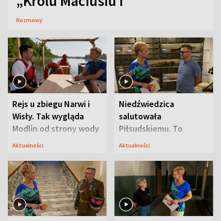
„Królu Maciusiu I”
Rozmowy
Rejs u zbiegu Narwi i
Niedźwiedzica
Wisły. Tak wygląda
salutowała
Modlin od strony wody
Piłsudskiemu. To
niejedyna tajemnica
Aktualności
Aktualności
Modlina