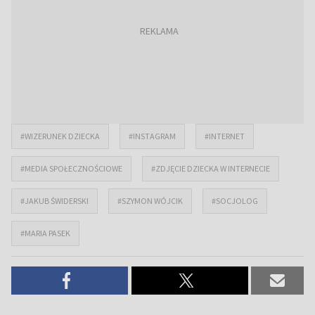
#WIZERUNEK DZIECKA
#INSTAGRAM
#INTERNET
#MEDIA SPOŁECZNOŚCIOWE
#ZDJĘCIE DZIECKA W INTERNECIE
#JAKUB ŚWIDERSKI
#SZYMON WÓJCIK
#SOCJOLOG
#MARIA PASEK