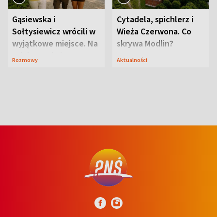
Gąsiewska i
Cytadela, spichlerz i
Sołtysiewicz wrócili w
Wieża Czerwona. Co
wyjątkowe miejsce. Na
skrywa Modlin?
szlaku czekał
Rozmowy
Aktualności
niedźwiedź