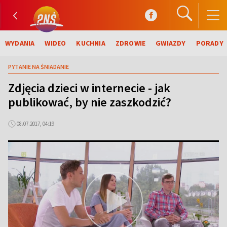
WYDANIA
WIDEO
KUCHNIA
ZDROWIE
GWIAZDY
PORADY
PYTANIE NA ŚNIADANIE
Zdjęcia dzieci w internecie - jak
publikować, by nie zaszkodzić?
08.07.2017, 04:19