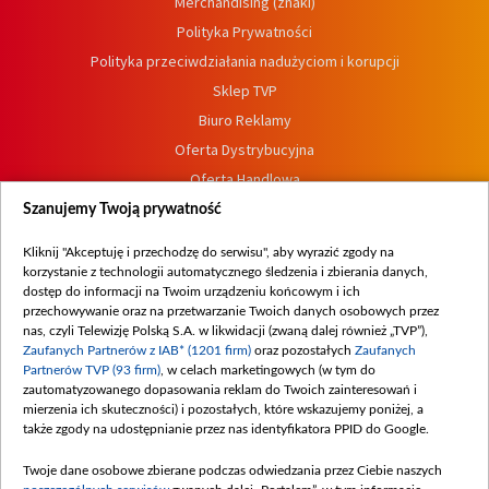
Merchandising (znaki)
Polityka Prywatności
Polityka przeciwdziałania nadużyciom i korupcji
Sklep TVP
Biuro Reklamy
Oferta Dystrybucyjna
Oferta Handlowa
Dostępność
Szanujemy Twoją prywatność
Moje zgody
Kliknij "Akceptuję i przechodzę do serwisu", aby wyrazić zgody na
Procedura zgłoszeń wewnętrznych
korzystanie z technologii automatycznego śledzenia i zbierania danych,
dostęp do informacji na Twoim urządzeniu końcowym i ich
przechowywanie oraz na przetwarzanie Twoich danych osobowych przez
nas, czyli Telewizję Polską S.A. w likwidacji (zwaną dalej również „TVP”),
Zaufanych Partnerów z IAB* (1201 firm)
oraz pozostałych
Zaufanych
Partnerów TVP (93 firm)
, w celach marketingowych (w tym do
zautomatyzowanego dopasowania reklam do Twoich zainteresowań i
mierzenia ich skuteczności) i pozostałych, które wskazujemy poniżej, a
także zgody na udostępnianie przez nas identyfikatora PPID do Google.
Twoje dane osobowe zbierane podczas odwiedzania przez Ciebie naszych