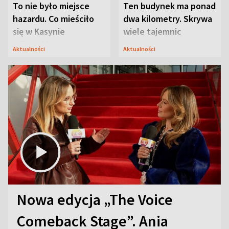
To nie było miejsce
Ten budynek ma ponad
hazardu. Co mieściło
dwa kilometry. Skrywa
się w Kasynie
wiele tajemnic
Oficerskim?
Aktualności
Aktualności
Nowa edycja „The Voice
Comeback Stage”. Ania