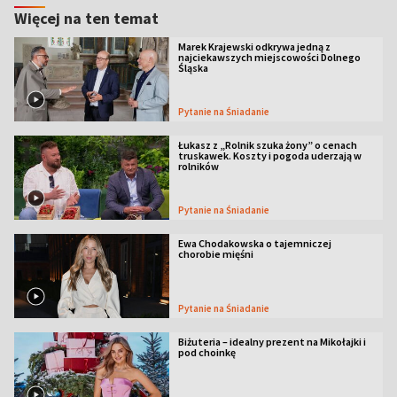
Więcej na ten temat
Marek Krajewski odkrywa jedną z
najciekawszych miejscowości Dolnego
Śląska
Pytanie na Śniadanie
Łukasz z „Rolnik szuka żony” o cenach
truskawek. Koszty i pogoda uderzają w
rolników
Pytanie na Śniadanie
Ewa Chodakowska o tajemniczej
chorobie mięśni
Pytanie na Śniadanie
Biżuteria – idealny prezent na Mikołajki i
pod choinkę