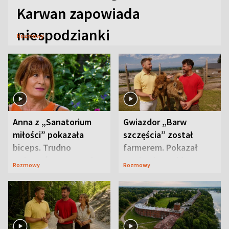
Karwan zapowiada
niespodzianki
Rozmowy
Anna z „Sanatorium
Gwiazdor „Barw
miłości” pokazała
szczęścia” został
biceps. Trudno
farmerem. Pokazał
uwierzyć, co przeszła
swoje niezwykłe
Rozmowy
Rozmowy
wcześniej
ranczo