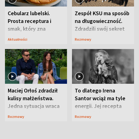
Cebularz lubelski.
Zespół KSU ma sposób
Prosta receptura i
na długowieczność.
smak, który zna
Zdradzili swój sekret
Lubelszczyzna
Aktualności
Rozmowy
Maciej Orłoś zdradził
To dlatego Irena
kulisy małżeństwa.
Santor wciąż ma tyle
Jedna sytuacja wraca
energii. Jej recepta
jak bumerang
jest zaskakująco
Rozmowy
Rozmowy
prosta