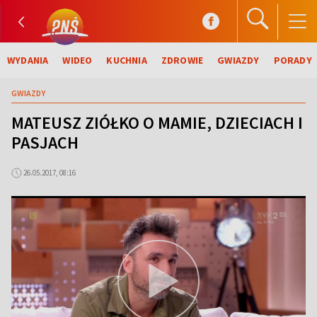
WYDANIA
WIDEO
KUCHNIA
ZDROWIE
GWIAZDY
PORADY
GWIAZDY
MATEUSZ ZIÓŁKO O MAMIE, DZIECIACH I
PASJACH
26.05.2017, 08:16