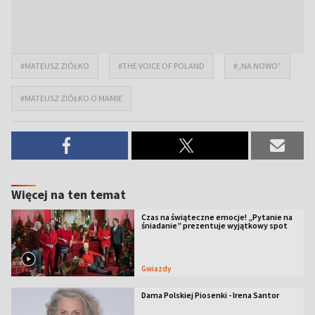
#MATEUSZ ZIÓŁKO
#THE VOICE OF POLAND
#„NA NOWO”
#MATEUSZ ZIÓŁKO O MAMIE
Więcej na ten temat
Czas na świąteczne emocje! „Pytanie na
śniadanie” prezentuje wyjątkowy spot
Gwiazdy
Dama Polskiej Piosenki - Irena Santor