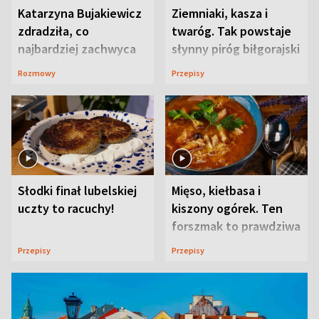
Katarzyna Bujakiewicz
Ziemniaki, kasza i
zdradziła, co
twaróg. Tak powstaje
najbardziej zachwyca
słynny piróg biłgorajski
ją w Lublinie
Rozmowy
Przepisy
Słodki finał lubelskiej
Mięso, kiełbasa i
uczty to racuchy!
kiszony ogórek. Ten
forszmak to prawdziwa
uczta
Przepisy
Przepisy