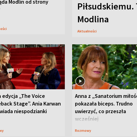
ąda Modlin od strony
Piłsudskiemu. 
y
Modlina
ności
Aktualności
 edycja „The Voice
Anna z „Sanatorium miłoś
back Stage”. Ania Karwan
pokazała biceps. Trudno
wiada niespodzianki
uwierzyć, co przeszła
wcześniej
wy
Rozmowy