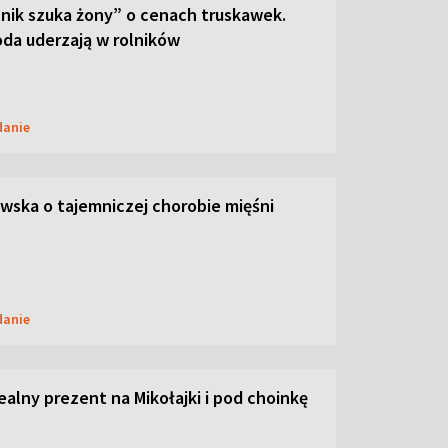
lnik szuka żony” o cenach truskawek.
oda uderzają w rolników
danie
ska o tajemniczej chorobie mięśni
danie
dealny prezent na Mikołajki i pod choinkę