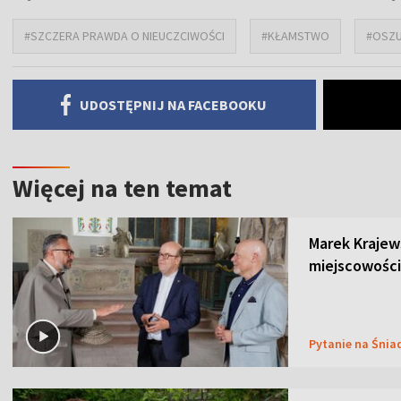
#SZCZERA PRAWDA O NIEUCZCIWOŚCI
#KŁAMSTWO
#OSZ
UDOSTĘPNIJ NA FACEBOOKU
Więcej na ten temat
Marek Krajew
miejscowości
Pytanie na Śnia