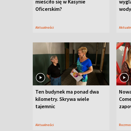
mieściło się w Kasynie
wygl
Oficerskim?
wod
Aktualności
Aktual
Ten budynek ma ponad dwa
Nowa
kilometry. Skrywa wiele
Come
tajemnic
zapo
Aktualności
Rozmo