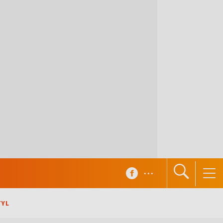
...
TYL