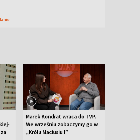
danie
Marek Kondrat wraca do TVP.
iej-
We wrześniu zobaczymy go w
cza
„Królu Maciusiu I”