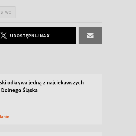
USTWO
UDOSTĘPNIJ NA X
ski odkrywa jedną z najciekawszych
 Dolnego Śląska
danie