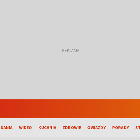
DANIA
WIDEO
KUCHNIA
ZDROWIE
GWIAZDY
PORADY
S