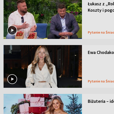
Łukasz z „Ro
Koszty i pog
Pytanie na Śnia
Ewa Chodakow
Pytanie na Śnia
Biżuteria – i