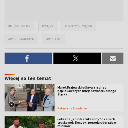
#MIĘSOHOLICY
#MIĘSO
#PRZEMYSŁ MIĘSNY
#WEGETARIANIZM
#WEGANIE
Więcej na ten temat
Marek Krajewski odkrywa jedną z
najciekawszych miejscowości Dolnego
Śląska
Pytanie na Śniadanie
Łukasz z „Rolnik szuka żony” o cenach
truskawek. Koszty i pogoda uderzają w
rolników