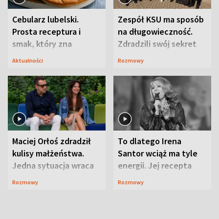
Cebularz lubelski.
Zespół KSU ma sposób
Prosta receptura i
na długowieczność.
smak, który zna
Zdradzili swój sekret
Lubelszczyzna
Aktualności
Rozmowy
Maciej Orłoś zdradził
To dlatego Irena
kulisy małżeństwa.
Santor wciąż ma tyle
Jedna sytuacja wraca
energii. Jej recepta
jak bumerang
jest zaskakująco
Rozmowy
Rozmowy
prosta