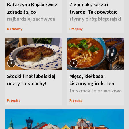
Katarzyna Bujakiewicz
Ziemniaki, kasza i
zdradziła, co
twaróg. Tak powstaje
najbardziej zachwyca
słynny piróg biłgorajski
ją w Lublinie
Rozmowy
Przepisy
Słodki finał lubelskiej
Mięso, kiełbasa i
uczty to racuchy!
kiszony ogórek. Ten
forszmak to prawdziwa
uczta
Przepisy
Przepisy