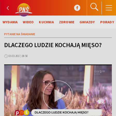
WYDANIA
WIDEO
KUCHNIA
ZDROWIE
GWIAZDY
PORADY
PYTANIE NA ŚNIADANIE
DLACZEGO LUDZIE KOCHAJĄ MIĘSO?
03.03.2017, 08:58