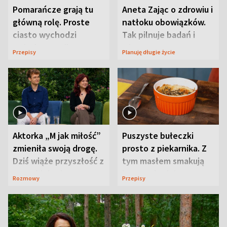
Pomarańcze grają tu
Aneta Zając o zdrowiu i
główną rolę. Proste
natłoku obowiązków.
ciasto wychodzi
Tak pilnuje badań i
wyjątkowo wilgotne
wizyt
Przepisy
Planuję długie życie
Aktorka „M jak miłość”
Puszyste bułeczki
zmieniła swoją drogę.
prosto z piekarnika. Z
Dziś wiąże przyszłość z
tym masłem smakują
neurobiologią
jeszcze lepiej
Rozmowy
Przepisy