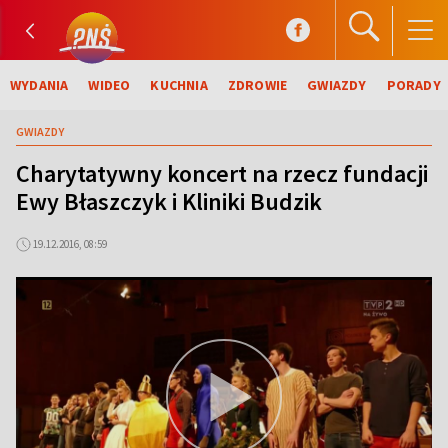
WYDANIA
WIDEO
KUCHNIA
ZDROWIE
GWIAZDY
PORADY
GWIAZDY
Charytatywny koncert na rzecz fundacji
Ewy Błaszczyk i Kliniki Budzik
19.12.2016, 08:59