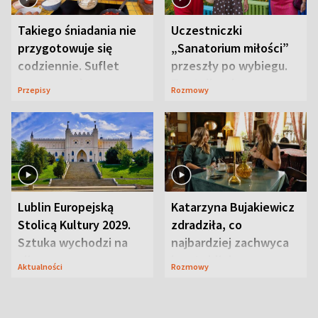
Takiego śniadania nie
Uczestniczki
przygotowuje się
„Sanatorium miłości”
codziennie. Suflet
przeszły po wybiegu.
serowy zachwyca
Te stylizacje
Przepisy
Rozmowy
smakiem
przyciągały wzrok
Lublin Europejską
Katarzyna Bujakiewicz
Stolicą Kultury 2029.
zdradziła, co
Sztuka wychodzi na
najbardziej zachwyca
ulice
ją w Lublinie
Aktualności
Rozmowy