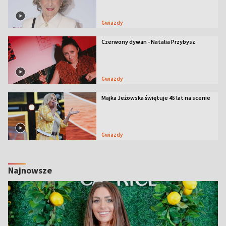
Gwiazdy
Czerwony dywan - Natalia Przybysz
Gwiazdy
Majka Jeżowska świętuje 45 lat na scenie
Gwiazdy
Najnowsze