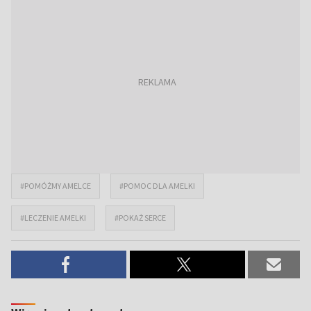
#POMÓŻMY AMELCE
#POMOC DLA AMELKI
#LECZENIE AMELKI
#POKAŻ SERCE