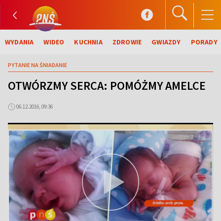
WYDANIA
WIDEO
KUCHNIA
ZDROWIE
GWIAZDY
PORADY
PYTANIE NA ŚNIADANIE
OTWÓRZMY SERCA: POMÓŻMY AMELCE
06.12.2016, 09:36