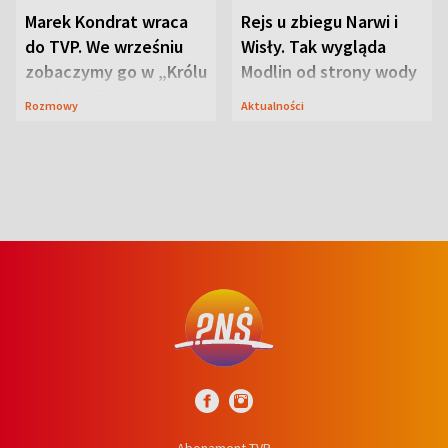
Marek Kondrat wraca
Rejs u zbiegu Narwi i
do TVP. We wrześniu
Wisły. Tak wygląda
zobaczymy go w „Królu
Modlin od strony wody
Maciusiu I”
Rozmowy
Aktualności