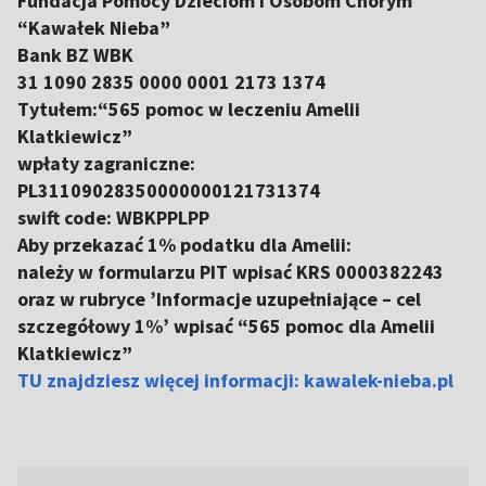
Fundacja Pomocy Dzieciom i Osobom Chorym
“Kawałek Nieba”
Bank BZ WBK
31 1090 2835 0000 0001 2173 1374
Tytułem:“565 pomoc w leczeniu Amelii
Klatkiewicz”
wpłaty zagraniczne:
PL31109028350000000121731374
swift code: WBKPPLPP
Aby przekazać 1% podatku dla Amelii:
należy w formularzu PIT wpisać KRS 0000382243
oraz w rubryce ’Informacje uzupełniające – cel
szczegółowy 1%’ wpisać “565 pomoc dla Amelii
Klatkiewicz”
TU znajdziesz więcej informacji: kawalek-nieba.pl