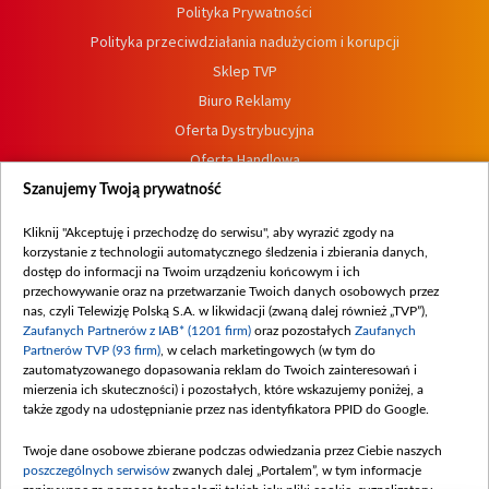
Polityka Prywatności
Polityka przeciwdziałania nadużyciom i korupcji
Sklep TVP
Biuro Reklamy
Oferta Dystrybucyjna
Oferta Handlowa
Dostępność
Szanujemy Twoją prywatność
Moje zgody
Kliknij "Akceptuję i przechodzę do serwisu", aby wyrazić zgody na
Procedura zgłoszeń wewnętrznych
korzystanie z technologii automatycznego śledzenia i zbierania danych,
dostęp do informacji na Twoim urządzeniu końcowym i ich
przechowywanie oraz na przetwarzanie Twoich danych osobowych przez
nas, czyli Telewizję Polską S.A. w likwidacji (zwaną dalej również „TVP”),
Zaufanych Partnerów z IAB* (1201 firm)
oraz pozostałych
Zaufanych
Partnerów TVP (93 firm)
, w celach marketingowych (w tym do
zautomatyzowanego dopasowania reklam do Twoich zainteresowań i
mierzenia ich skuteczności) i pozostałych, które wskazujemy poniżej, a
także zgody na udostępnianie przez nas identyfikatora PPID do Google.
Twoje dane osobowe zbierane podczas odwiedzania przez Ciebie naszych
poszczególnych serwisów
zwanych dalej „Portalem”, w tym informacje