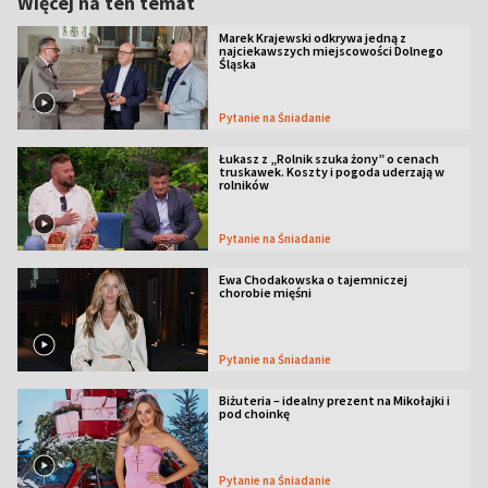
Więcej na ten temat
Marek Krajewski odkrywa jedną z
najciekawszych miejscowości Dolnego
Śląska
Pytanie na Śniadanie
Łukasz z „Rolnik szuka żony” o cenach
truskawek. Koszty i pogoda uderzają w
rolników
Pytanie na Śniadanie
Ewa Chodakowska o tajemniczej
chorobie mięśni
Pytanie na Śniadanie
Biżuteria – idealny prezent na Mikołajki i
pod choinkę
Pytanie na Śniadanie