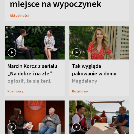
miejsce na wypoczynek
Aktualności
Marcin Korcz z serialu
Tak wygląda
„Na dobre i na złe”
pakowanie w domu
ogłosił, że się żeni.
Magdaleny
Zdradził, co zmienił
Waligórskiej-Lisieckiej.
Rozmowy
Rozmowy
syn
Mąż nie odpuszcza