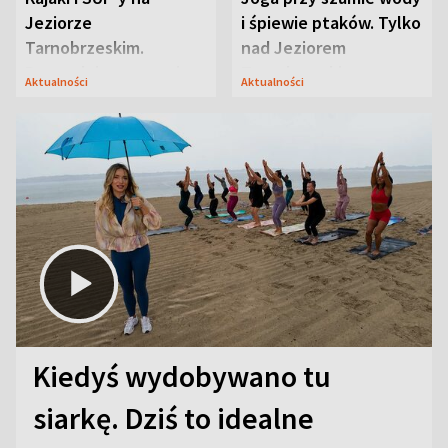
Jeziorze
i śpiewie ptaków. Tylko
Tarnobrzeskim.
nad Jeziorem
Przyrodnicy zwracają
Tarnobrzeskim
Aktualności
Aktualności
uwagę na coś jeszcze
Kiedyś wydobywano tu
siarkę. Dziś to idealne