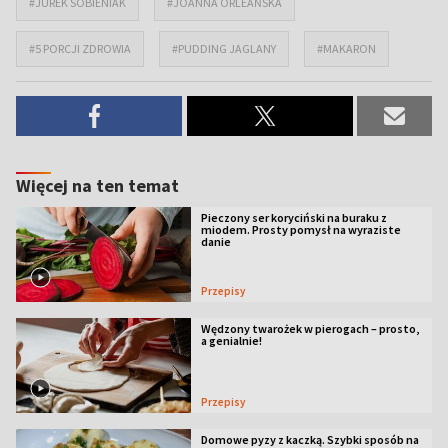
#JUREK SOBIENIAK
#JOANNA ORLEAŃSKA
#5 PORCJI ZDROWIA
#PUDDING JAGLANY
#MAKARON
Więcej na ten temat
Pieczony ser koryciński na buraku z
miodem. Prosty pomysł na wyraziste
danie
Przepisy
Wędzony twarożek w pierogach – prosto,
a genialnie!
Przepisy
Domowe pyzy z kaczką. Szybki sposób na