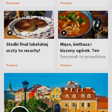
ją w Lublinie
Rozmowy
Przepisy
Słodki finał lubelskiej
Mięso, kiełbasa i
uczty to racuchy!
kiszony ogórek. Ten
forszmak to prawdziwa
uczta
Przepisy
Przepisy