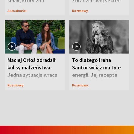
smak, który zna
Zdradzili swój sekret
Lubelszczyzna
Aktualności
Rozmowy
Maciej Orłoś zdradził
To dlatego Irena
kulisy małżeństwa.
Santor wciąż ma tyle
Jedna sytuacja wraca
energii. Jej recepta
jak bumerang
jest zaskakująco
Rozmowy
Rozmowy
prosta