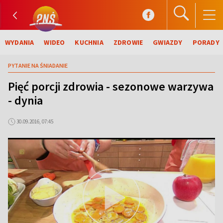
WYDANIA
WIDEO
KUCHNIA
ZDROWIE
GWIAZDY
PORADY
PYTANIE NA ŚNIADANIE
Pięć porcji zdrowia - sezonowe warzywa
- dynia
30.09.2016, 07:45