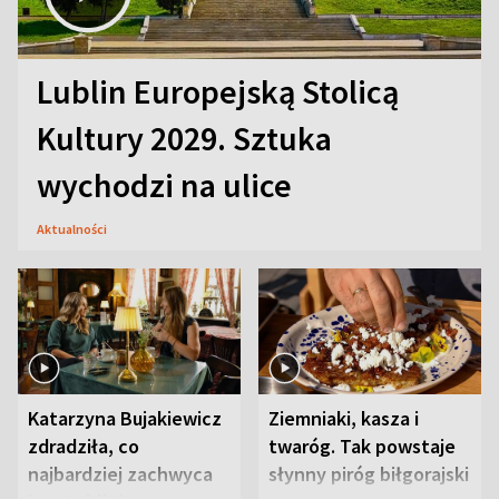
Lublin Europejską Stolicą
Kultury 2029. Sztuka
wychodzi na ulice
Aktualności
Katarzyna Bujakiewicz
Ziemniaki, kasza i
zdradziła, co
twaróg. Tak powstaje
najbardziej zachwyca
słynny piróg biłgorajski