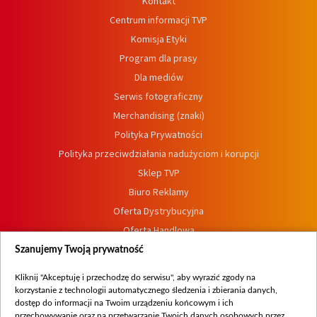
Kontakt
Centrum informacji TVP
Komisja Etyki
Program dla prasy
Dla mediów
Serwis fotograficzny
Merchandising (znaki)
Polityka Prywatności
Polityka przeciwdziałania nadużyciom i korupcji
Sklep TVP
Biuro Reklamy
Oferta Dystrybucyjna
Oferta Handlowa
Dostępność
Szanujemy Twoją prywatność
Moje zgody
Kliknij "Akceptuję i przechodzę do serwisu", aby wyrazić zgody na
Procedura zgłoszeń wewnętrznych
korzystanie z technologii automatycznego śledzenia i zbierania danych,
dostęp do informacji na Twoim urządzeniu końcowym i ich
przechowywanie oraz na przetwarzanie Twoich danych osobowych przez