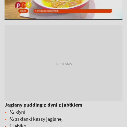
Jaglany pudding z dyni z jabłkiem
½ dyni
½ szklanki kaszy jaglanej
1 jabłko