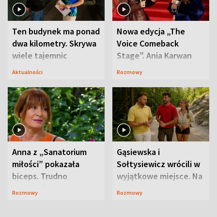
Ten budynek ma ponad
Nowa edycja „The
dwa kilometry. Skrywa
Voice Comeback
wiele tajemnic
Stage”. Ania Karwan
zapowiada
Aktualności
Rozmowy
niespodzianki
Anna z „Sanatorium
Gąsiewska i
miłości” pokazała
Sołtysiewicz wrócili w
biceps. Trudno
wyjątkowe miejsce. Na
uwierzyć, co przeszła
szlaku czekał
Rozmowy
Rozmowy
wcześniej
niedźwiedź