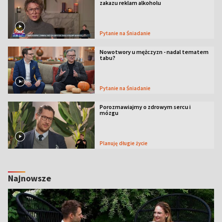
zakazu reklam alkoholu
Pytanie na Śniadanie
Nowotwory u mężczyzn - nadal tematem
tabu?
Pytanie na Śniadanie
Porozmawiajmy o zdrowym sercu i
mózgu
Planuję długie życie
Najnowsze