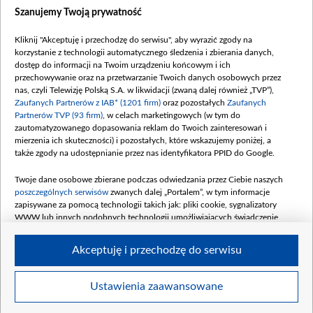
Dostępność
Szanujemy Twoją prywatność
Moje zgody
Kliknij "Akceptuję i przechodzę do serwisu", aby wyrazić zgody na
Procedura zgłoszeń wewnętrznych
korzystanie z technologii automatycznego śledzenia i zbierania danych,
dostęp do informacji na Twoim urządzeniu końcowym i ich
przechowywanie oraz na przetwarzanie Twoich danych osobowych przez
nas, czyli Telewizję Polską S.A. w likwidacji (zwaną dalej również „TVP”),
Zaufanych Partnerów z IAB* (1201 firm)
oraz pozostałych
Zaufanych
Partnerów TVP (93 firm)
, w celach marketingowych (w tym do
zautomatyzowanego dopasowania reklam do Twoich zainteresowań i
mierzenia ich skuteczności) i pozostałych, które wskazujemy poniżej, a
także zgody na udostępnianie przez nas identyfikatora PPID do Google.
Twoje dane osobowe zbierane podczas odwiedzania przez Ciebie naszych
poszczególnych serwisów
zwanych dalej „Portalem”, w tym informacje
zapisywane za pomocą technologii takich jak: pliki cookie, sygnalizatory
WWW lub innych podobnych technologii umożliwiających świadczenie
dopasowanych i bezpiecznych usług, personalizację treści oraz reklam,
udostępnianie funkcji mediów społecznościowych oraz analizowanie ruchu
Akceptuję i przechodzę do serwisu
w Internecie.
Twoje dane osobowe zbierane podczas odwiedzania przez Ciebie
Ustawienia zaawansowane
poszczególnych serwisów
na Portalu, takie jak adresy IP, identyfikatory
© 2026 Telewizja Polska S. A. w likwidacji
Twoich urządzeń końcowych i identyfikatory plików cookie, informacje o