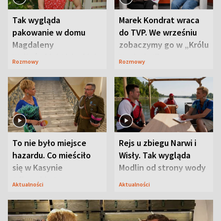
Tak wygląda
Marek Kondrat wraca
pakowanie w domu
do TVP. We wrześniu
Magdaleny
zobaczymy go w „Królu
Waligórskiej-Lisieckiej.
Maciusiu I”
Rozmowy
Rozmowy
Mąż nie odpuszcza
To nie było miejsce
Rejs u zbiegu Narwi i
hazardu. Co mieściło
Wisły. Tak wygląda
się w Kasynie
Modlin od strony wody
Oficerskim?
Aktualności
Aktualności