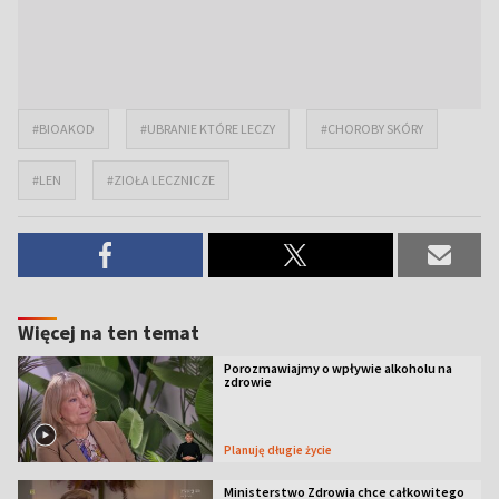
#BIOAKOD
#UBRANIE KTÓRE LECZY
#CHOROBY SKÓRY
#LEN
#ZIOŁA LECZNICZE
Więcej na ten temat
Porozmawiajmy o wpływie alkoholu na
zdrowie
Planuję długie życie
Ministerstwo Zdrowia chce całkowitego