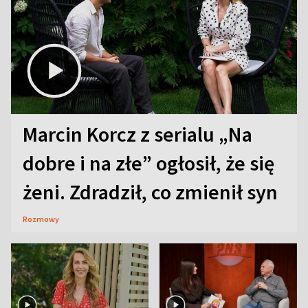
Marcin Korcz z serialu „Na
dobre i na złe” ogłosił, że się
żeni. Zdradził, co zmienił syn
Rozmowy