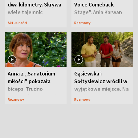
dwa kilometry. Skrywa
Voice Comeback
wiele tajemnic
Stage”. Ania Karwan
zapowiada
Aktualności
Rozmowy
niespodzianki
Anna z „Sanatorium
Gąsiewska i
miłości” pokazała
Sołtysiewicz wrócili w
biceps. Trudno
wyjątkowe miejsce. Na
uwierzyć, co przeszła
szlaku czekał
Rozmowy
Rozmowy
wcześniej
niedźwiedź