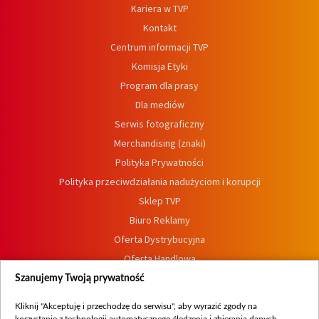
Kariera w TVP
Kontakt
Centrum informacji TVP
Komisja Etyki
Program dla prasy
Dla mediów
Serwis fotograficzny
Merchandising (znaki)
Polityka Prywatności
Polityka przeciwdziałania nadużyciom i korupcji
Sklep TVP
Biuro Reklamy
Oferta Dystrybucyjna
Oferta Handlowa
Dostępność
Szanujemy Twoją prywatność
Moje zgody
Kliknij "Akceptuję i przechodzę do serwisu", aby wyrazić zgody na
Procedura zgłoszeń wewnętrznych