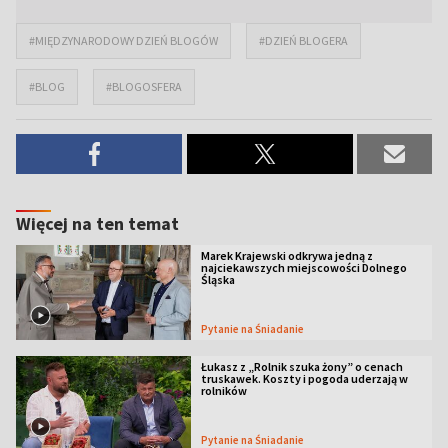
#MIĘDZYNARODOWY DZIEŃ BLOGÓW
#DZIEŃ BLOGERA
#BLOG
#BLOGOSFERA
Więcej na ten temat
Marek Krajewski odkrywa jedną z
najciekawszych miejscowości Dolnego
Śląska
Pytanie na Śniadanie
Łukasz z „Rolnik szuka żony” o cenach
truskawek. Koszty i pogoda uderzają w
rolników
Pytanie na Śniadanie