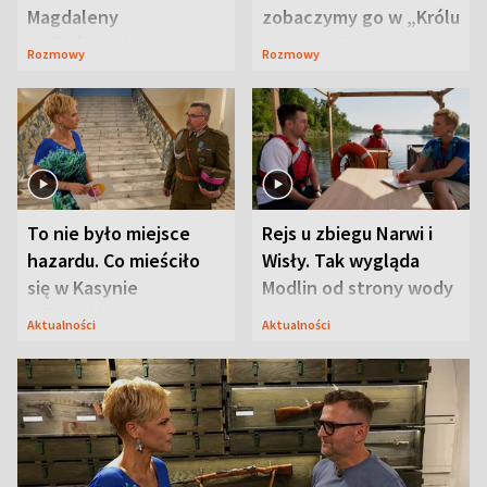
Magdaleny
zobaczymy go w „Królu
Waligórskiej-Lisieckiej.
Maciusiu I”
Rozmowy
Rozmowy
Mąż nie odpuszcza
To nie było miejsce
Rejs u zbiegu Narwi i
hazardu. Co mieściło
Wisły. Tak wygląda
się w Kasynie
Modlin od strony wody
Oficerskim?
Aktualności
Aktualności