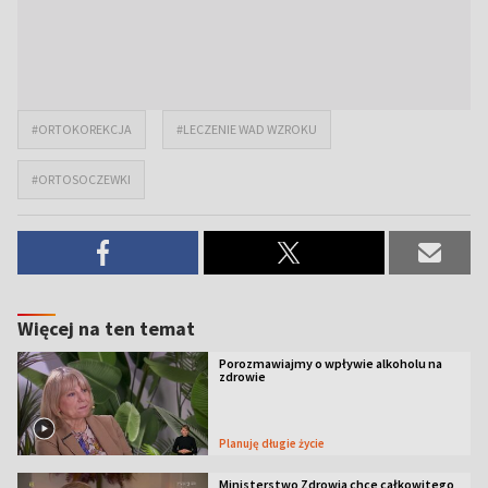
#ORTOKOREKCJA
#LECZENIE WAD WZROKU
#ORTOSOCZEWKI
Więcej na ten temat
Porozmawiajmy o wpływie alkoholu na
zdrowie
Planuję długie życie
Ministerstwo Zdrowia chce całkowitego