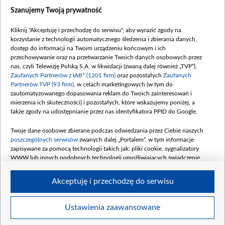
Dostępność
Szanujemy Twoją prywatność
Moje zgody
Kliknij "Akceptuję i przechodzę do serwisu", aby wyrazić zgody na
Procedura zgłoszeń wewnętrznych
korzystanie z technologii automatycznego śledzenia i zbierania danych,
dostęp do informacji na Twoim urządzeniu końcowym i ich
przechowywanie oraz na przetwarzanie Twoich danych osobowych przez
nas, czyli Telewizję Polską S.A. w likwidacji (zwaną dalej również „TVP”),
Zaufanych Partnerów z IAB* (1201 firm)
oraz pozostałych
Zaufanych
Partnerów TVP (93 firm)
, w celach marketingowych (w tym do
zautomatyzowanego dopasowania reklam do Twoich zainteresowań i
mierzenia ich skuteczności) i pozostałych, które wskazujemy poniżej, a
także zgody na udostępnianie przez nas identyfikatora PPID do Google.
Twoje dane osobowe zbierane podczas odwiedzania przez Ciebie naszych
poszczególnych serwisów
zwanych dalej „Portalem”, w tym informacje
zapisywane za pomocą technologii takich jak: pliki cookie, sygnalizatory
WWW lub innych podobnych technologii umożliwiających świadczenie
dopasowanych i bezpiecznych usług, personalizację treści oraz reklam,
udostępnianie funkcji mediów społecznościowych oraz analizowanie ruchu
Akceptuję i przechodzę do serwisu
w Internecie.
Twoje dane osobowe zbierane podczas odwiedzania przez Ciebie
Ustawienia zaawansowane
poszczególnych serwisów
na Portalu, takie jak adresy IP, identyfikatory
© 2026 Telewizja Polska S. A. w likwidacji
Twoich urządzeń końcowych i identyfikatory plików cookie, informacje o