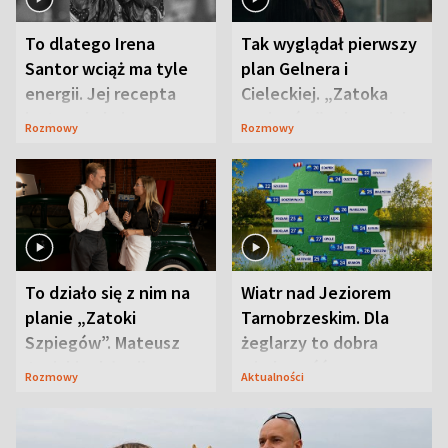
To dlatego Irena
Tak wyglądał pierwszy
Santor wciąż ma tyle
plan Gelnera i
energii. Jej recepta
Cieleckiej. „Zatoka
jest zaskakująco
szpiegów” od razu ich
Rozmowy
Rozmowy
prosta
zaskoczyła
To działo się z nim na
Wiatr nad Jeziorem
planie „Zatoki
Tarnobrzeskim. Dla
Szpiegów”. Mateusz
żeglarzy to dobra
Janicki odsłonił
wiadomość
Rozmowy
Aktualności
aktorski sekret