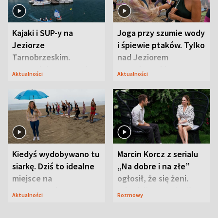
Kajaki i SUP-y na
Joga przy szumie wody
Jeziorze
i śpiewie ptaków. Tylko
Tarnobrzeskim.
nad Jeziorem
Przyrodnicy zwracają
Tarnobrzeskim
Aktualności
Aktualności
uwagę na coś jeszcze
Kiedyś wydobywano tu
Marcin Korcz z serialu
siarkę. Dziś to idealne
„Na dobre i na złe”
miejsce na
ogłosił, że się żeni.
wypoczynek
Zdradził, co zmienił
Aktualności
Rozmowy
syn