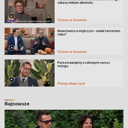
zakazu reklam alkoholu
Pytanie na Śniadanie
Nowotwory u mężczyzn - nadal tematem
tabu?
Pytanie na Śniadanie
Porozmawiajmy o zdrowym sercu i
mózgu
Planuję długie życie
Najnowsze