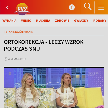
WYDANIA
WIDEO
KUCHNIA
ZDROWIE
GWIAZDY
PORADY
PYTANIE NA ŚNIADANIE
ORTOKOREKCJA - LECZY WZROK
PODCZAS SNU
26.08.2016, 07:42