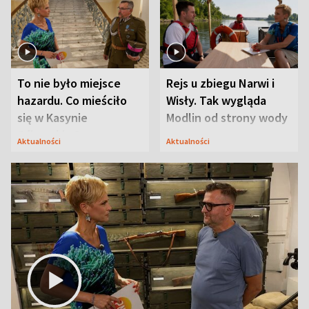
To nie było miejsce
Rejs u zbiegu Narwi i
hazardu. Co mieściło
Wisły. Tak wygląda
się w Kasynie
Modlin od strony wody
Oficerskim?
Aktualności
Aktualności