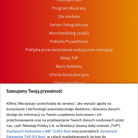
Program dla prasy
Dla mediów
Serwis fotograficzny
Merchandising (znaki)
Polityka Prywatności
Polityka przeciwdziałania nadużyciom i korupcji
Sklep TVP
Biuro Reklamy
Oferta Dystrybucyjna
Oferta Handlowa
Dostępność
Szanujemy Twoją prywatność
Moje zgody
Kliknij "Akceptuję i przechodzę do serwisu", aby wyrazić zgody na
Procedura zgłoszeń wewnętrznych
korzystanie z technologii automatycznego śledzenia i zbierania danych,
dostęp do informacji na Twoim urządzeniu końcowym i ich
przechowywanie oraz na przetwarzanie Twoich danych osobowych przez
nas, czyli Telewizję Polską S.A. w likwidacji (zwaną dalej również „TVP”),
Zaufanych Partnerów z IAB* (1201 firm)
oraz pozostałych
Zaufanych
Partnerów TVP (93 firm)
, w celach marketingowych (w tym do