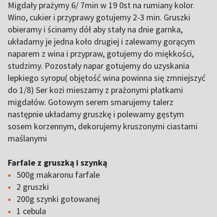
Migdały prażymy 6/ 7min w 19 0st na rumiany kolor.
Wino, cukier i przyprawy gotujemy 2-3 min. Gruszki
obieramy i ścinamy dół aby stały na dnie garnka,
układamy je jedna koło drugiej i zalewamy gorącym
naparem z wina i przypraw, gotujemy do miękkości,
studzimy. Pozostały napar gotujemy do uzyskania
lepkiego syropu( objętość wina powinna się zmniejszyć
do 1/8) Ser kozi mieszamy z prażonymi płatkami
migdałów. Gotowym serem smarujemy talerz
następnie układamy gruszkę i polewamy gęstym
sosem korzennym, dekorujemy kruszonymi ciastami
maślanymi
Farfale z gruszką i szynką
500g makaronu farfale
2 gruszki
200g szynki gotowanej
1 cebula