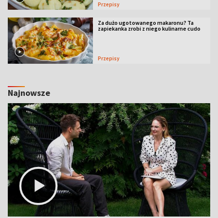
Przepisy
Za dużo ugotowanego makaronu? Ta
zapiekanka zrobi z niego kulinarne cudo
Przepisy
Najnowsze