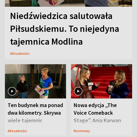
Niedźwiedzica salutowała
Piłsudskiemu. To niejedyna
tajemnica Modlina
Aktualności
Ten budynek ma ponad
Nowa edycja „The
dwa kilometry. Skrywa
Voice Comeback
wiele tajemnic
Stage”. Ania Karwan
zapowiada
Aktualności
Rozmowy
niespodzianki