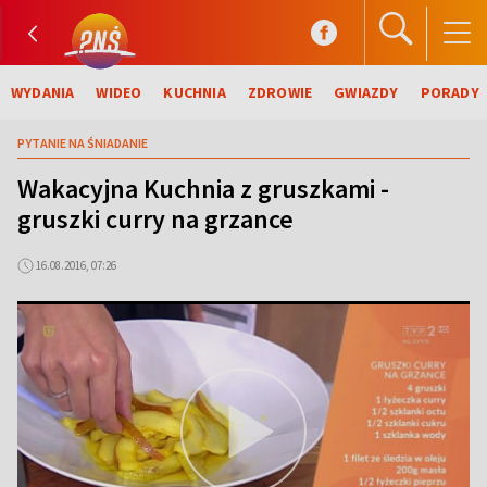
WYDANIA
WIDEO
KUCHNIA
ZDROWIE
GWIAZDY
PORADY
PYTANIE NA ŚNIADANIE
Wakacyjna Kuchnia z gruszkami -
gruszki curry na grzance
16.08.2016, 07:26