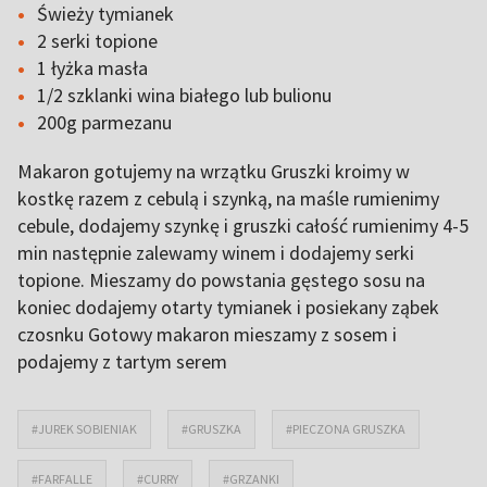
Świeży tymianek
2 serki topione
1 łyżka masła
1/2 szklanki wina białego lub bulionu
200g parmezanu
Makaron gotujemy na wrzątku Gruszki kroimy w
kostkę razem z cebulą i szynką, na maśle rumienimy
cebule, dodajemy szynkę i gruszki całość rumienimy 4-5
min następnie zalewamy winem i dodajemy serki
topione. Mieszamy do powstania gęstego sosu na
koniec dodajemy otarty tymianek i posiekany ząbek
czosnku Gotowy makaron mieszamy z sosem i
podajemy z tartym serem
#JUREK SOBIENIAK
#GRUSZKA
#PIECZONA GRUSZKA
#FARFALLE
#CURRY
#GRZANKI