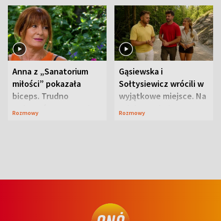
Anna z „Sanatorium
Gąsiewska i
miłości” pokazała
Sołtysiewicz wrócili w
biceps. Trudno
wyjątkowe miejsce. Na
uwierzyć, co przeszła
szlaku czekał
Rozmowy
Rozmowy
wcześniej
niedźwiedź