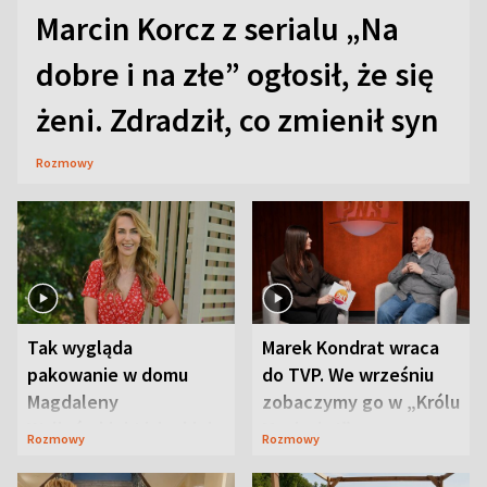
Marcin Korcz z serialu „Na
dobre i na złe” ogłosił, że się
żeni. Zdradził, co zmienił syn
Rozmowy
Tak wygląda
Marek Kondrat wraca
pakowanie w domu
do TVP. We wrześniu
Magdaleny
zobaczymy go w „Królu
Waligórskiej-Lisieckiej.
Maciusiu I”
Rozmowy
Rozmowy
Mąż nie odpuszcza